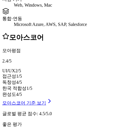
Web, Windows, Mac
통합·연동
Microsoft Azure, AWS, SAP, Salesforce
모아스코어
모아평점
2.4
/
5
UI/UX
2
/5
접근성
1
/5
독창성
4
/5
한국 적합성
1
/5
완성도
4
/5
모아스코어 기준 보기
글로벌 평균 점수
:
4.5/5.0
좋은 평가