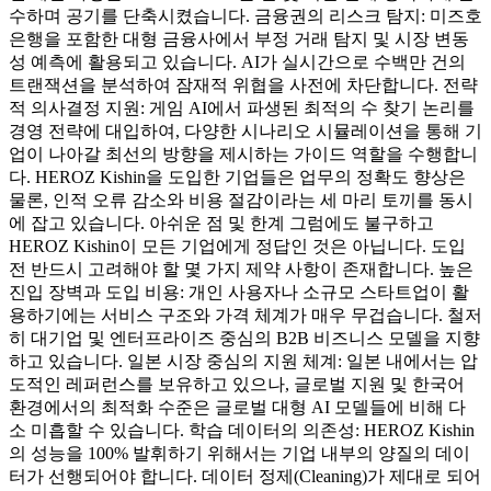
수하며 공기를 단축시켰습니다. 금융권의 리스크 탐지: 미즈호
은행을 포함한 대형 금융사에서 부정 거래 탐지 및 시장 변동
성 예측에 활용되고 있습니다. AI가 실시간으로 수백만 건의
트랜잭션을 분석하여 잠재적 위협을 사전에 차단합니다. 전략
적 의사결정 지원: 게임 AI에서 파생된 최적의 수 찾기 논리를
경영 전략에 대입하여, 다양한 시나리오 시뮬레이션을 통해 기
업이 나아갈 최선의 방향을 제시하는 가이드 역할을 수행합니
다. HEROZ Kishin을 도입한 기업들은 업무의 정확도 향상은
물론, 인적 오류 감소와 비용 절감이라는 세 마리 토끼를 동시
에 잡고 있습니다. 아쉬운 점 및 한계 그럼에도 불구하고
HEROZ Kishin이 모든 기업에게 정답인 것은 아닙니다. 도입
전 반드시 고려해야 할 몇 가지 제약 사항이 존재합니다. 높은
진입 장벽과 도입 비용: 개인 사용자나 소규모 스타트업이 활
용하기에는 서비스 구조와 가격 체계가 매우 무겁습니다. 철저
히 대기업 및 엔터프라이즈 중심의 B2B 비즈니스 모델을 지향
하고 있습니다. 일본 시장 중심의 지원 체계: 일본 내에서는 압
도적인 레퍼런스를 보유하고 있으나, 글로벌 지원 및 한국어
환경에서의 최적화 수준은 글로벌 대형 AI 모델들에 비해 다
소 미흡할 수 있습니다. 학습 데이터의 의존성: HEROZ Kishin
의 성능을 100% 발휘하기 위해서는 기업 내부의 양질의 데이
터가 선행되어야 합니다. 데이터 정제(Cleaning)가 제대로 되어