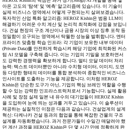
HEROZ Kishin의 핵심은 과거 장기(Shogi) AI 개발을 통해 쌓
아온 고도의 '탐색' 및 '예측' 알고리즘에 있습니다. 이 기술이
실제 비즈니스 영역에서 어떻게 구현되는지 살펴보겠습니다.
독자적인 산업 특화 알고리즘: HEROZ Kishin은 범용 LLM이
해결하기 어려운 수치 계산 및 논리적 최적화에 강점을 보입니
다. 건설 현장의 구조 계산이나 금융 시장의 이상 징후 포착 등
정밀함이 요구되는 영역에서 탁월한 성능을 발휘합니다. 엔터
프라이즈 맞춤형 학습 인프라: 각 기업이 보유한 내부 데이터
(Private Data)를 안전하게 학습시켜 해당 기업에 최적화된 커스
텀 AI 모델을 구축해 줍니다. 이는 기업의 기밀을 보호하면서
도 강력한 경쟁력을 확보하게 합니다. 멀티 모달 데이터 처리
능력: 텍스트 데이터뿐만 아니라 수치형 데이터, 이미지, 도면
등 다양한 형태의 데이터를 통합 분석하여 종합적인 비즈니스
인사이트를 도출하는 기능을 제공합니다. 이처럼 HEROZ
Kishin은 단순한 도구가 아닌, 기업의 핵심 브레인 역할을 수행
할 수 있는 강력한 인프라스트럭처로서 기능합니다. 실제 활용
사례 및 장점 실제 일본 내 유수의 대기업들이 HEROZ Kishin
을 도입하여 눈에 띄는 성과를 거두고 있습니다. 이 솔루션이
제공하는 실질적인 이점은 다음과 같습니다. 건설업계의 설계
혁신: 다케나카 건설 등과의 협업을 통해 복잡한 건물의 구조
설계를 자동화했습니다. 과거 전문가들이 수일간 매달려야 했
던 계산 과정을 HEROZ Kishin은 단 몇 시간 만에 정확하게 완