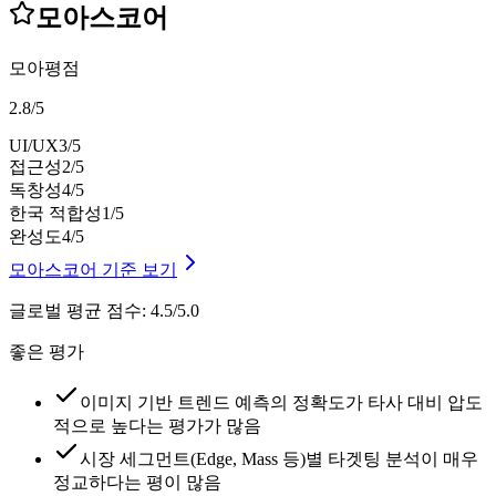
모아스코어
모아평점
2.8
/
5
UI/UX
3
/5
접근성
2
/5
독창성
4
/5
한국 적합성
1
/5
완성도
4
/5
모아스코어 기준 보기
글로벌 평균 점수
:
4.5/5.0
좋은 평가
이미지 기반 트렌드 예측의 정확도가 타사 대비 압도
적으로 높다는 평가가 많음
시장 세그먼트(Edge, Mass 등)별 타겟팅 분석이 매우
정교하다는 평이 많음