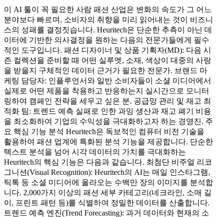
이 AI 툴이 꼭 필요한 사람 패션 산업은 변화의 속도가 그 어느
분야보다 빠르며, 소비자의 취향을 미리 읽어내는 것이 비즈니
스의 성패를 결정짓습니다. Heuritech은 단순한 추측이 아닌 데
이터에 기반한 의사결정을 원하는 다음의 전문가들에게 필수
적인 도구입니다. 패션 디자이너 및 상품 기획자(MD): 다음 시
즌 컬렉션을 준비할 때 어떤 실루엣, 소재, 색상이 대중의 사랑
을 받을지 구체적인 데이터 근거가 필요한 전문가. 브랜드 마
케팅 담당자: 인플루언서와 일반 소비자들이 소셜 미디어에서
실제로 어떤 제품을 착용하고 반응하는지 실시간으로 모니터
링하여 캠페인 전략을 세우고 싶은 분. 공급망 관리 및 재고 최
적화 팀: 트렌드 예측 실패로 인한 과잉 생산과 재고 폐기 비용
을 최소화하여 기업의 수익성을 극대화하고자 하는 경영진. 주
요 핵심 기능 분석 Heuritech은 독보적인 컴퓨터 비전 기술을
활용하여 패션 업계에 특화된 분석 기능을 제공합니다. 단순한
텍스트 분석을 넘어 시각 데이터의 가치를 극대화하는
Heuritech의 핵심 기능은 다음과 같습니다. 최첨단 비주얼 리코
그니션(Visual Recognition): Heuritech의 AI는 매일 인스타그램,
틱톡 등 소셜 미디어에 올라오는 수백만 장의 이미지를 분석합
니다. 2,000가지 이상의 패션 세부 카테고리(네크라인, 소매 길
이, 프린트 패턴 등)를 식별하여 정밀한 데이터를 산출합니다.
트렌드 예측 엔진(Trend Forecasting): 과거 데이터와 현재의 소