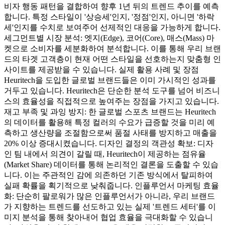
비자 행동 패턴을 결합하여 향후 1년 뒤의 트렌드 추이를 예측
합니다. 특정 스타일이 '상승세'인지, '정점'인지, 아니면 '하락
세'인지를 수치로 보여주어 선제적인 대응을 가능하게 합니다.
세그먼트별 시장 분석: 엣지(Edge), 코어(Core), 매스(Mass) 마
켓으로 소비자를 세분화하여 분석합니다. 이를 통해 우리 브랜
드의 타겟 고객층이 현재 어떤 스타일을 선호하는지 맞춤형 인
사이트를 제공받을 수 있습니다. 실제 활용 사례 및 장점
Heuritech을 도입한 글로벌 브랜드들은 이미 가시적인 성과를
거두고 있습니다. Heuritech은 단순한 분석 도구를 넘어 비즈니
스의 효율성을 직접적으로 높여주는 장점을 가지고 있습니다.
재고 부족 및 과잉 방지: 한 글로벌 스포츠 브랜드는 Heuritech
의 데이터를 활용해 특정 컬러의 수요가 급증할 것을 미리 예
측하고 생산량을 조절함으로써 품절 사태를 방지하고 매출을
20% 이상 증대시켰습니다. 디자인 결정의 객관성 확보: 디자
인 팀 내에서 의견이 갈릴 때, Heuritech이 제공하는 점유율
(Market Share) 데이터를 통해 논리적인 결론을 도출할 수 있습
니다. 이는 주관적인 감에 의존하던 기존 방식에서 탈피하여
실패 확률을 획기적으로 낮춰줍니다. 인플루언서 마케팅 효율
화: 단순히 팔로워가 많은 인플루언서가 아니라, 우리 브랜드
가 지향하는 트렌드를 선도하고 있는 실제 '트렌드 세터'를 이
미지 분석을 통해 찾아내어 협업 효율을 극대화할 수 있습니