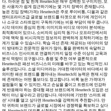
다. 아쉬운 점 및 한계 Heuritech은 매우 강력한 도구이지만, 모
든 사용자가 쉽게 접근하기에는 몇 가지 장벽이 존재합니다.
높은 진입 장벽(가격): Heuritech은 주로 루이비통, 디올과 같은
엔터프라이즈급 글로벌 브랜드를 타겟으로 하기에 개인이거
나 소규모 스타트업이 구독하기에는 비용 부담이 매우 큽니다.
시각 데이터 중심의 한계: 이미지와 비디오 데이터 분석에는
최적화되어 있으나, 소비자의 심리적 동기나 오프라인에서의
구매 맥락 등 비시각적인 정보까지 완벽하게 포착하기에는 한
계가 있을 수 있습니다. 학습 곡선 존재: 제공되는 데이터의 양
이 방대하고 전문적인 용어가 많아, 툴을 완벽하게 숙달하고
비즈니스 인사이트로 연결하기까지 일정 수준 이상의 교육과
분석 역량이 요구됩니다. 총평 및 추천 여부 결론적으로
Heuritech은 패션 비즈니스의 미래를 바꾸고 있는 혁신적인 AI
솔루션입니다. 소셜 미디어라는 거대한 데이터의 바다에서 유
의미한 패션 트렌드를 뽑아내는 Heuritech의 능력은 현재 시장
에 존재하는 어떤 툴보다도 정교합니다. 비록 높은 가격대가
걸림돌이 될 수 있지만, 재고 손실을 줄이고 트렌드에 민감하
게 반응해야 하는 중대형 패션 브랜드에게 Heuritech 도입은 선
택이 아닌 필수라고 판단됩니다. 데이터에 기반한 '스마트 패
션' 시대를 열고 싶다면 Heuritech을 강력하게 추천합니다. 만
약 귀하의 브랜드가 글로벌 시장에서 경쟁력을 확보하고 싶다
면, Heuritech의 데모를 신청하여 그 강력한 성능을 직접 확인