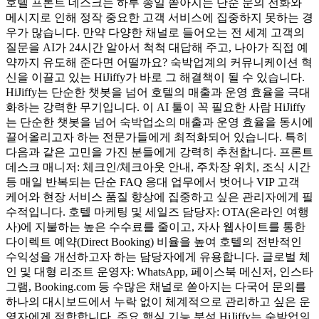
호텔 프론트 데스크는 하루 종일 쏟아지는 단순 문의 전화와
메시지로 인해 정작 중요한 고객 서비스에 집중하지 못하는 경
우가 많습니다. 만약 다양한 채널로 들어오는 전 세계 고객의
질문을 AI가 24시간 알아서 척척 대답해 주고, 나아가 직접 예
약까지 유도해 준다면 어떨까요? 숙박업계의 커뮤니케이션 혁
신을 이끌고 있는 HiJiffy가 바로 그 해결책이 될 수 있습니다.
HiJiffy는 단순한 챗봇을 넘어 호텔의 매출과 운영 효율을 극대
화하는 강력한 무기입니다. 이 AI 툴이 꼭 필요한 사람 HiJiffy
는 단순한 챗봇을 넘어 숙박업소의 매출과 운영 효율을 동시에
끌어올리고자 하는 전문가들에게 최적화되어 있습니다. 특히
다음과 같은 고민을 가진 분들에게 강력히 추천합니다. 프론트
데스크 매니저: 체크인/체크아웃 안내, 주차장 위치, 조식 시간
등 매일 반복되는 단순 FAQ 응대 업무에서 벗어나 VIP 고객
케어와 현장 서비스 품질 향상에 집중하고 싶은 관리자에게 필
수적입니다. 호텔 마케팅 및 세일즈 담당자: OTA(온라인 여행
사)에 지불하는 높은 수수료를 줄이고, 자사 웹사이트를 통한
다이렉트 예약(Direct Booking) 비율을 높여 호텔의 전반적인
수익성을 개선하고자 하는 담당자에게 유용합니다. 글로벌 체
인 및 대형 리조트 운영자: WhatsApp, 페이스북 메신저, 인스타
그램, Booking.com 등 수많은 채널로 쏟아지는 다국어 문의를
하나의 대시보드에서 누락 없이 체계적으로 관리하고 싶은 운
영자에게 적합합니다. 주요 핵심 기능 분석 HiJiffy는 숙박업의