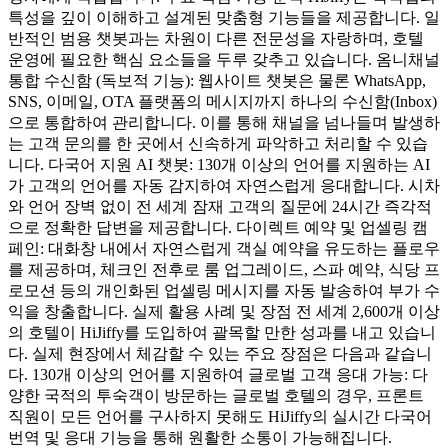
특성을 깊이 이해하고 설계된 맞춤형 기능들을 제공합니다. 일
반적인 범용 챗봇과는 차원이 다른 전문성을 자랑하며, 호텔
운영에 필요한 핵심 요소들을 두루 갖추고 있습니다. 옴니채널
통합 수신함 (독보적 기능): 웹사이트 챗봇은 물론 WhatsApp,
SNS, 이메일, OTA 플랫폼의 메시지까지 하나의 수신함(Inbox)
으로 통합하여 관리합니다. 이를 통해 채널을 넘나들며 발생하
는 고객 문의를 한 곳에서 신속하게 파악하고 처리할 수 있습
니다. 다국어 지원 AI 챗봇: 130개 이상의 언어를 지원하는 AI
가 고객의 언어를 자동 감지하여 자연스럽게 응대합니다. 시차
와 언어 장벽 없이 전 세계 잠재 고객의 질문에 24시간 즉각적
으로 정확한 답변을 제공합니다. 다이렉트 예약 및 업셀링 캠
페인: 대화창 내에서 자연스럽게 객실 예약을 유도하는 플로우
를 제공하며, 체크인 전후로 룸 업그레이드, 스파 예약, 식당 프
로모션 등의 개인화된 업셀링 메시지를 자동 발송하여 부가 수
익을 창출합니다. 실제 활용 사례 및 장점 전 세계 2,600개 이상
의 호텔이 HiJiffy를 도입하여 괄목할 만한 성과를 내고 있습니
다. 실제 현장에서 체감할 수 있는 주요 장점은 다음과 같습니
다. 130개 이상의 언어를 지원하여 글로벌 고객 응대 가능: 다
양한 국적의 투숙객이 방문하는 글로벌 호텔의 경우, 프론트
직원이 모든 언어를 구사하지 못해도 HiJiffy의 실시간 다국어
번역 및 응대 기능을 통해 원활한 소통이 가능해집니다.