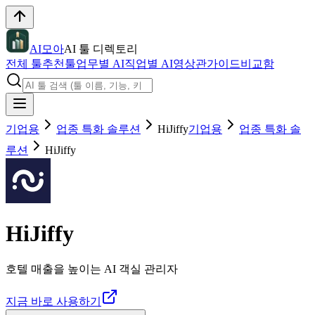
AI모아
AI 툴 디렉토리
전체 툴
추천툴
업무별 AI
직업별 AI
영상관
가이드
비교함
기업용
업종 특화 솔루션
HiJiffy
기업용
업종 특화 솔
루션
HiJiffy
HiJiffy
호텔 매출을 높이는 AI 객실 관리자
지금 바로 사용하기