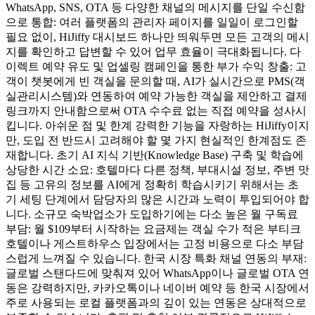
WhatsApp, SNS, OTA 등 다양한 채널의 메시지를 단일 수신함
으로 통합: 여러 플랫폼의 관리자 페이지를 일일이 로그인할
필요 없이, HiJiffy 대시보드 하나만 띄워두면 모든 고객의 메시
지를 확인하고 답변할 수 있어 업무 효율이 극대화됩니다. 다
이렉트 예약 유도 및 업셀링 캠페인을 통한 부가 수익 창출: 고
객이 챗봇에게 빈 객실을 문의할 때, AI가 실시간으로 PMS(객
실관리시스템)와 연동하여 예약 가능한 객실을 제안하고 결제
링크까지 안내함으로써 OTA 수수료 없는 직접 예약을 성사시
킵니다. 아쉬운 점 및 한계 강력한 기능을 자랑하는 HiJiffy이지
만, 도입 전 반드시 고려해야 할 몇 가지 현실적인 한계점도 존
재합니다. 초기 AI 지식 기반(Knowledge Base) 구축 및 학습에
상당한 시간 소요: 호텔마다 다른 정책, 부대시설 정보, 주변 맛
집 등 고유의 정보를 AI에게 정확히 학습시키기 위해서는 초
기 세팅 단계에서 담당자의 많은 시간과 노력이 투입되어야 합
니다. 소규모 숙박업소가 도입하기에는 다소 높은 월 구독료
부담: 월 $109부터 시작하는 요금제는 객실 수가 적은 부티크
호텔이나 게스트하우스 입장에서는 고정 비용으로 다소 부담
스럽게 느껴질 수 있습니다. 한국 시장 특화 채널 연동의 부재:
글로벌 스탠다드에 맞춰져 있어 WhatsApp이나 글로벌 OTA 연
동은 강력하지만, 카카오톡이나 네이버 예약 등 한국 시장에서
주로 사용되는 로컬 플랫폼과의 깊이 있는 연동은 상대적으로