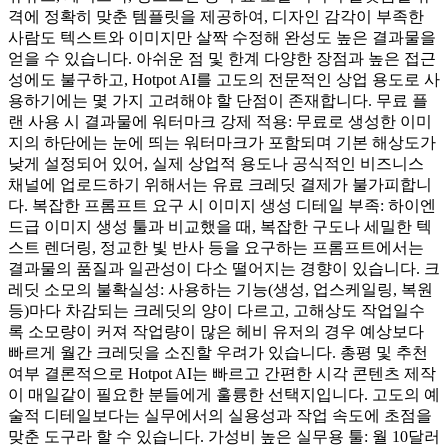
격에 정확히 맞춘 템플릿을 제공하여, 디자인 감각이 부족한
사람도 텍스트와 이미지만 살짝 수정해 완성도 높은 결과물을
얻을 수 있습니다. 아쉬운 점 및 한계 다양한 장점과 높은 접근
성에도 불구하고, Hotpot AI를 고도의 전문적인 상업 용도로 사
용하기에는 몇 가지 고려해야 할 단점이 존재합니다. 무료 플
랜 사용 시 결과물에 워터마크 강제 적용: 무료로 생성한 이미
지의 하단에는 눈에 띄는 워터마크가 포함되며 기본 해상도가
낮게 설정되어 있어, 실제 상업적 용도나 공식적인 비즈니스
채널에 업로드하기 위해서는 유료 크레딧 결제가 불가피합니
다. 복잡한 프롬프트 요구 시 이미지 생성 디테일 부족: 하이엔
드급 이미지 생성 툴과 비교했을 때, 복잡한 구도나 세밀한 텍
스트 렌더링, 정교한 빛 반사 등을 요구하는 프롬프트에서는
결과물의 품질과 일관성이 다소 떨어지는 경향이 있습니다. 크
레딧 소모의 불확실성: 사용하는 기능(생성, 업스케일링, 복원
등)마다 차감되는 크레딧의 양이 다르고, 고해상도 작업일수
록 소모량이 커져 작업량이 많은 헤비 유저의 경우 예상보다
빠르게 월간 크레딧을 소진할 우려가 있습니다. 총평 및 추천
여부 결론적으로 Hotpot AI는 빠르고 간편한 시각 콘텐츠 제작
이 매일같이 필요한 분들에게 훌륭한 선택지입니다. 고도의 예
술적 디테일보다는 실무에서의 실용성과 작업 속도에 초점을
맞춘 도구라 할 수 있습니다. 가성비 높은 실무용 툴: 월 10달러