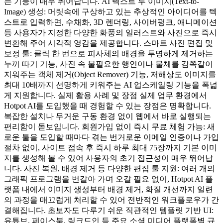
는 기능이 매우 뛰어납니다. AI 텍스트 투 이미지(Text-to-
Image) 생성: 머릿속에 구상하고 있는 추상적인 아이디어를 텍
스트로 입력하면, 수채화, 3D 렌더링, 사이버펑크, 애니메이션
등 사용자가 지정한 다양한 화풍의 일러스트와 사진으로 즉시
변환해 주어 시각적 영감을 제공합니다. 스마트 사진 편집 및
보정 툴: 클릭 한 번으로 피사체의 배경을 투명하게 제거하는
누끼 따기 기능, 사진 속 불필요한 행인이나 물체를 감쪽같이
지워주는 객체 제거(Object Remover) 기능, 저해상도 이미지를
최대 10배까지 선명하게 키워주는 AI 업스케일링 기능을 폭넓
게 지원합니다. 실제 활용 사례 및 장점 실제 업무 환경에서
Hotpot AI를 도입했을 때 경험할 수 있는 장점은 명확합니다.
복잡한 설치나 무거운 구동 환경 없이 웹에서 바로 실행되는
편리함이 돋보입니다. 회원가입 없이 즉시 무료 체험 가능: 새
로운 툴을 도입할 때마다 겪는 번거로운 이메일 인증이나 가입
절차 없이, 사이트 접속 후 즉시 하루 최대 75장까지 기본 이미
지를 생성해 볼 수 있어 사용자의 초기 접근성이 매우 뛰어납
니다. 사진 복원, 배경 제거 등 다양한 편집 툴 지원: 여러 개의
그래픽 프로그램을 번갈아 가며 오갈 필요 없이, Hotpot AI 플
랫폼 내에서 이미지 생성부터 배경 제거, 화질 개선까지 일련
의 과정을 매끄럽게 처리할 수 있어 전반적인 워크플로우가 간
결해집니다. 초보자도 다루기 쉬운 직관적인 템플릿 기반 UI:
유튜브, 페이스북, 링크드인 등 주요 소셜 미디어 플랫폼별 규