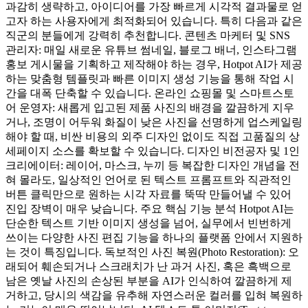
과감히 생략하고, 아이디어를 가장 빠르게 시각적 결과물로 얻
고자 하는 사용자에게 최적화되어 있습니다. 특히 다음과 같은
직군의 분들에게 강력히 추천합니다. 콘텐츠 마케터 및 SNS
관리자: 매일 새로운 유튜브 썸네일, 블로그 배너, 인스타그램
홍보 게시물을 기획하고 제작해야 하는 경우, Hotpot AI가 제공
하는 맞춤형 템플릿과 빠른 이미지 생성 기능을 통해 작업 시
간을 대폭 단축할 수 있습니다. 온라인 쇼핑몰 및 스마트스토
어 운영자: 새롭게 입고된 제품 사진의 배경을 깔끔하게 지우
거나, 조명이 어두워 화질이 낮은 사진을 선명하게 업스케일링
해야 할 때, 비싼 비용의 외주 디자인 없이도 직접 고품질의 상
세페이지 소스를 확보할 수 있습니다. 디자인 비전공자 및 1인
크리에이터: 레이어, 마스크, 누끼 등 복잡한 디자인 개념을 전
혀 몰라도, 일상적인 언어로 된 텍스트 프롬프트와 직관적인
버튼 클릭만으로 원하는 시각 자료를 뚝딱 만들어낼 수 있어
진입 장벽이 매우 낮습니다. 주요 핵심 기능 분석 Hotpot AI는
단순한 텍스트 기반 이미지 생성을 넘어, 실무에서 빈번하게
쓰이는 다양한 사진 편집 기능을 하나의 플랫폼 안에서 지원하
는 것이 특징입니다. 독보적인 사진 복원(Photo Restoration): 오
래되어 훼손되거나 스크래치가 난 과거 사진, 혹은 흑백으로
남은 옛날 사진의 손상된 부분을 AI가 인식하여 깔끔하게 제
거하고, 당시의 색감을 유추해 자연스러운 컬러를 입혀 복원하