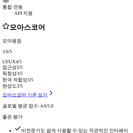
통합·연동
API 지원
모아스코어
모아평점
3.6
/
5
UI/UX
4
/5
접근성
5
/5
독창성
3
/5
한국 적합성
3
/5
완성도
3
/5
모아스코어 기준 보기
글로벌 평균 점수
:
4.6/5.0
좋은 평가
비전문가도 쉽게 사용할 수 있는 직관적인 인터페이