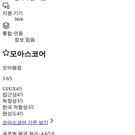
지원 기기
Web
통합·연동
정보 없음
모아스코어
모아평점
3.6
/
5
UI/UX
4
/5
접근성
4
/5
독창성
3
/5
한국 적합성
3
/5
완성도
4
/5
모아스코어 기준 보기
글로벌 평균 점수
:
4.6/5.0