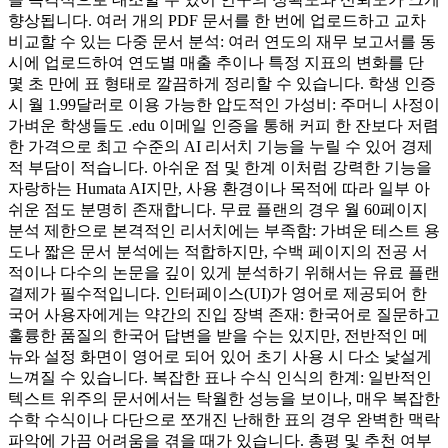
향상됩니다. 여러 개의 PDF 문서를 한 번에 업로드하고 교차
비교할 수 있는 다중 문서 분석: 여러 연도의 재무 보고서를 동
시에 업로드하여 연도별 매출 추이나 특정 지표의 변화를 단
몇 초 만에 표 형태로 깔끔하게 정리할 수 있습니다. 학생 인증
시 월 1.99달러로 이용 가능한 압도적인 가성비: 주머니 사정이
가벼운 학생들도 .edu 이메일 인증을 통해 커피 한 잔보다 저렴
한 가격으로 최고 수준의 AI 리서치 기능을 누릴 수 있어 경제
적 부담이 적습니다. 아쉬운 점 및 한계 이처럼 강력한 기능을
자랑하는 Humata AI지만, 사용 환경이나 목적에 따라 일부 아
쉬운 점도 분명히 존재합니다. 무료 플랜의 경우 월 60페이지
분석 제한으로 본격적인 리서치에는 부족함: 가벼운 테스트 용
도나 짧은 문서 분석에는 적합하지만, 수백 페이지의 전공 서
적이나 다수의 논문을 깊이 있게 분석하기 위해서는 유료 플랜
결제가 필수적입니다. 인터페이스(UI)가 영어로 제공되어 한
국어 사용자에게는 약간의 진입 장벽 존재: 한국어로 질문하고
훌륭한 품질의 한국어 답변을 받을 수는 있지만, 전반적인 메
뉴와 설정 화면이 영어로 되어 있어 초기 사용 시 다소 낯설게
느껴질 수 있습니다. 복잡한 표나 수식 인식의 한계: 일반적인
텍스트 위주의 문서에서는 탁월한 성능을 보이나, 매우 복잡한
수학 수식이나 다단으로 쪼개진 난해한 표의 경우 완벽한 맥락
파악에 가끔 어려움을 겪을 때가 있습니다. 총평 및 추천 여부