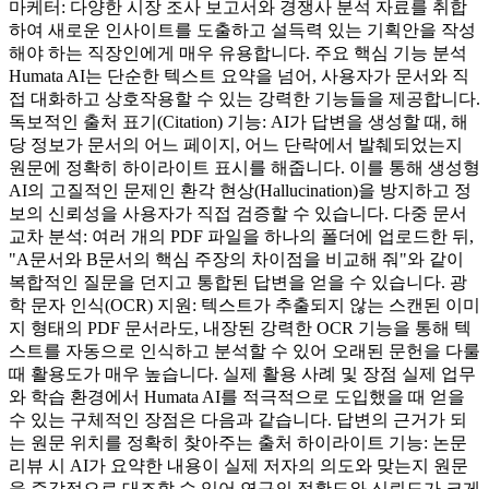
마케터: 다양한 시장 조사 보고서와 경쟁사 분석 자료를 취합
하여 새로운 인사이트를 도출하고 설득력 있는 기획안을 작성
해야 하는 직장인에게 매우 유용합니다. 주요 핵심 기능 분석
Humata AI는 단순한 텍스트 요약을 넘어, 사용자가 문서와 직
접 대화하고 상호작용할 수 있는 강력한 기능들을 제공합니다.
독보적인 출처 표기(Citation) 기능: AI가 답변을 생성할 때, 해
당 정보가 문서의 어느 페이지, 어느 단락에서 발췌되었는지
원문에 정확히 하이라이트 표시를 해줍니다. 이를 통해 생성형
AI의 고질적인 문제인 환각 현상(Hallucination)을 방지하고 정
보의 신뢰성을 사용자가 직접 검증할 수 있습니다. 다중 문서
교차 분석: 여러 개의 PDF 파일을 하나의 폴더에 업로드한 뒤,
"A문서와 B문서의 핵심 주장의 차이점을 비교해 줘"와 같이
복합적인 질문을 던지고 통합된 답변을 얻을 수 있습니다. 광
학 문자 인식(OCR) 지원: 텍스트가 추출되지 않는 스캔된 이미
지 형태의 PDF 문서라도, 내장된 강력한 OCR 기능을 통해 텍
스트를 자동으로 인식하고 분석할 수 있어 오래된 문헌을 다룰
때 활용도가 매우 높습니다. 실제 활용 사례 및 장점 실제 업무
와 학습 환경에서 Humata AI를 적극적으로 도입했을 때 얻을
수 있는 구체적인 장점은 다음과 같습니다. 답변의 근거가 되
는 원문 위치를 정확히 찾아주는 출처 하이라이트 기능: 논문
리뷰 시 AI가 요약한 내용이 실제 저자의 의도와 맞는지 원문
을 즉각적으로 대조할 수 있어 연구의 정확도와 신뢰도가 크게