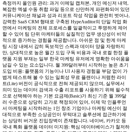
측정까지 올인원 관리: 과거 이메일 캡처본, 개인 메신저 내역,
복잡한 엑셀 수동 취합 파일 등으로 산만하게 파편화되어 있던
커뮤니케이션 채널과 성과 리포트 작성 작업을 완전히 벗어나,
강력한 SaaS CRM 형태로 구축된 HypeAuditor의 단일 작업 화
면에서 마케팅의 전체 프로세스를 일괄적이고 투명하게 제어
할 수 있어 팀 단위 마케터들의 실질적인 업무 생산성이 비약
적으로 증가하는 경험을 제공합니다. 아쉬운 점 및 한계 마케
팅 시장 내에서 감히 독보적인 스펙과 데이터 양을 자랑하지
만, 상대적으로 높은 월간 도입 구독 비용과 국내 로컬 한정 플
랫폼 지원 부재는 일부 한국 마케팅 유저에게 명확한 아쉬움을
남길 수 있는 요소입니다. 월 399달러부터 시작하는 높은 초기
도입 비용: 플랫폼의 기능이나 UI 사용자 경험을 부담 없이 가
볍게 테스트해 볼 수 있는 일회성 무료 플랜이나 저렴한 라이
트(Lite) 버전이 공식적으로 전혀 제공되지 않으며, 실무에서
의미 있는 데이터 검색과 수출 리포트를 사용하기 위해 필수적
으로 선택해야 하는 기본 요금제(Basic)가 최신 기준 월 399달
러 수준으로 상당히 고가로 책정되어 있어, 이제 막 인플루언
서 마케팅을 시작하려는 1인 창조 기업이나 마케팅 예산이 절
대적으로 부족한 소상공인이 무턱대고 솔루션에 접근하기에
는 상당히 버거운 진입장벽이 존재합니다. 네이버, 카카오 등
국내 특화 플랫폼 데이터 미지원: 핵심 데이터베이스가 철저하