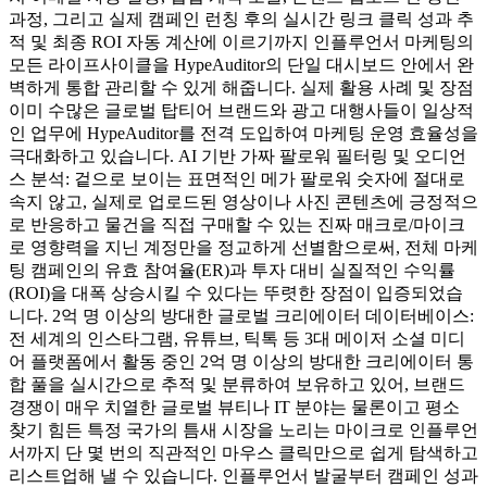
과정, 그리고 실제 캠페인 런칭 후의 실시간 링크 클릭 성과 추
적 및 최종 ROI 자동 계산에 이르기까지 인플루언서 마케팅의
모든 라이프사이클을 HypeAuditor의 단일 대시보드 안에서 완
벽하게 통합 관리할 수 있게 해줍니다. 실제 활용 사례 및 장점
이미 수많은 글로벌 탑티어 브랜드와 광고 대행사들이 일상적
인 업무에 HypeAuditor를 전격 도입하여 마케팅 운영 효율성을
극대화하고 있습니다. AI 기반 가짜 팔로워 필터링 및 오디언
스 분석: 겉으로 보이는 표면적인 메가 팔로워 숫자에 절대로
속지 않고, 실제로 업로드된 영상이나 사진 콘텐츠에 긍정적으
로 반응하고 물건을 직접 구매할 수 있는 진짜 매크로/마이크
로 영향력을 지닌 계정만을 정교하게 선별함으로써, 전체 마케
팅 캠페인의 유효 참여율(ER)과 투자 대비 실질적인 수익률
(ROI)을 대폭 상승시킬 수 있다는 뚜렷한 장점이 입증되었습
니다. 2억 명 이상의 방대한 글로벌 크리에이터 데이터베이스:
전 세계의 인스타그램, 유튜브, 틱톡 등 3대 메이저 소셜 미디
어 플랫폼에서 활동 중인 2억 명 이상의 방대한 크리에이터 통
합 풀을 실시간으로 추적 및 분류하여 보유하고 있어, 브랜드
경쟁이 매우 치열한 글로벌 뷰티나 IT 분야는 물론이고 평소
찾기 힘든 특정 국가의 틈새 시장을 노리는 마이크로 인플루언
서까지 단 몇 번의 직관적인 마우스 클릭만으로 쉽게 탐색하고
리스트업해 낼 수 있습니다. 인플루언서 발굴부터 캠페인 성과