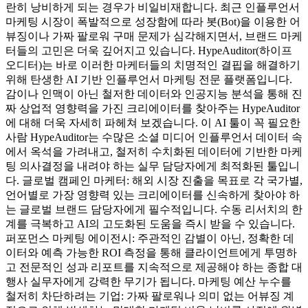
란히 낭비하게 되는 경우가 비일비재합니다. 최근 인플루언서
마케팅 시장이 폭발적으로 성장함에 따라 봇(Bot)을 이용한 어
뷰징이나 가짜 팔로워 구매 문제가 심각해지면서, 브랜드 마케
터들의 고민은 더욱 깊어지고 있습니다. HypeAuditor(하이프
오디터)는 바로 이러한 마케터들의 치명적인 결핍을 해결하기
위해 탄생한 AI 기반 인플루언서 마케팅 전문 플랫폼입니다.
감이나 인맥이 아닌 철저한 데이터와 인공지능 분석을 통해 진
짜 상업적 영향력을 가진 크리에이터를 찾아주는 HypeAuditor
에 대해 더욱 자세히 파헤쳐 보겠습니다. 이 AI 툴이 꼭 필요한
사람 HypeAuditor는 수많은 소셜 미디어 인플루언서 데이터 속
에서 옥석을 가려내고, 철저히 수치화된 데이터에 기반한 마케
팅 의사결정을 내려야 하는 실무 담당자에게 최적화된 툴입니
다. 글로벌 캠페인 마케터: 해외 시장 진출을 목표로 각 국가별,
언어별로 가장 영향력 있는 크리에이터를 신속하게 찾아야 하
는 글로벌 브랜드 담당자에게 필수적입니다. 수동 리서치의 한
계를 극복하고 AI의 고도화된 도움을 즉시 받을 수 있습니다.
퍼포먼스 마케팅 에이전시: 주관적인 감별이 아닌, 정확한 데
이터와 예측 가능한 ROI 측정을 통해 클라이언트에게 투명하
고 전문적인 성과 리포트를 지속적으로 제공해야 하는 종합 대
행사 실무자에게 강력한 무기가 됩니다. 마케팅 예산 누수를
철저히 차단하려는 기업: 가짜 팔로워나 의미 없는 어뷰징 계