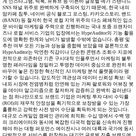
게 인스타그램, 틱톡, 유튜브 등 이른바 글로벌 메가 스탠다드
SNS 채널 위주로 완벽하게 구축되어 있기 때문에, 한국 내의
맘카페 침투, 네이버 공식 블로그 포스팅, 카카오스토리, 밴드
(BAND) 등 철저히 한국 로컬 지역 위주의 다소 폐쇄적인 입소
문 바이럴 마케팅을 주력으로 진행하려는 국내 토종 프랜차이
즈나 로컬 서비스 기업의 입장에서는 HypeAuditor의 기능 활용
도에 명확한 한계와 낭비가 발생할 수밖에 없습니다. 총평 및
추천 여부 모든 기능과 성능을 종합해 보았을 때 결론적으로
HypeAuditor는 막연한 직감이나 단순한 콘텐츠 조회수 지표에
전적으로 의존하던 기존 구시대적 인플루언서 마케팅의 불투
명한 패러다임을 정밀하고 투명한 데이터 중심으로 완전히 뒤
바꾸어 놓은 진정한 혁신적인 AI 마케팅 분석 플랫폼이라 평
가할 수 있습니다. 압도적인 객관성과 데이터 신뢰성 확보: 국
내외 시장에 전염병처럼 만연해 있는 가짜 팔로워와 어뷰징 봇
을 데이터 알고리즘으로 철저하게 검증하고 완벽히 걸러낸다
는 점 하나만으로도 브랜드 기업은 마케팅 투자 대비 수익률
(ROI)의 재무적 안정성을 획기적으로 보장받을 수 있는 가장
훌륭하고 강력한 사전 방어 수단을 획득하게 되는 것입니다.
대규모 스케일업 캠페인 관리에 최적화: 수십 명에서 수백 명
의 크리에이터와 동시에 복잡한 다국적 협업을 신속하게 진행
해야 하는 대형 퍼포먼스 에이전시나 여러 대륙과 국가에 동시
다발적으로 서비스를 런칭하는 대기업 글로벌 진출 브랜드에