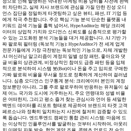
정으로 인해 발생하는 막대한 마케팅 비용 낭비를 사전에 완벽
히 차단하고, 실제 자사 브랜드에 관심을 가질 만한 진성 오디
언스 집단을 정밀하게 타겟팅하고 싶은 뷰티, 패션, IT 기업 등
에게 적극 추천합니다. 주요 핵심 기능 분석 단순한 플랫폼 내
키워드 검색 기능을 훌쩍 넘어서, HypeAuditor는 해당 크리에
이터의 상업적 가치와 오디언스 신뢰도를 심층적으로 평가할
수 있는 고도화된 분석 기능들을 대거 제공합니다. AI 기반 가
짜 팔로워 필터링 (독보적 기능): HypeAuditor가 전 세계 업계
전문가들에게 가장 극찬받는 독보적인 기능으로, 자체 개발한
AI 머신러닝 알고리즘이 계정의 일별 성장 패턴, 좋아요와 댓
글 비율의 상관관계, 비정상적인 참여도 급증 패턴 등을 입체
적으로 분석하여 시스템 봇(Bot)이나 돈을 주고 임의로 구매한
가짜 팔로워 비율을 무서울 정도로 정확하게 계산하여 걸러냅
니다. 심층 오디언스 인구통계 분석: 크리에이터 본인의 계정
정보뿐만 아니라, 그를 주로 팔로우하며 반응하는 유저들이 실
제 어느 국가와 도시에 거주하는지, 주요 연령대와 성별 비율
은 어떠한지, 그리고 평소 즐겨 찾는 관심사와 언어 등 세밀한
백엔드 데이터를 리포트 형태로 제공하여 브랜드의 타겟 고객
페르소나와 정확히 일치하는지 사전에 철저히 검증할 수 있도
록 돕습니다. 엔드투엔드 캠페인 통합 관리 시스템: 마음에 드
는 이상적인 인플루언서를 발굴하는 것부터 시작하여, 아웃리
치 이메일 자동 발송, 협업 계약 조율, 콘텐츠 업로드 전 승인