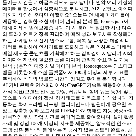
들이는 시간은 기하급수적으로 늘어납니다. 만약 여러 계정의
데이터를 한곳에서 심층적으로 분석하고, AI가 콘텐츠 아이디
어까지 제안해 준다면 어떨까요? 오늘은 전 세계 마케터들이
애용하는 강력한 소셜 미디어 관리 및 분석 툴, Iconosquare에
대해 자세히 알아보겠습니다. 이 AI 툴이 꼭 필요한 사람 다수
의 클라이언트 계정을 관리하며 매월 성과 보고서를 작성해야
하는 마케팅 에이전시 인스타그램, 틱톡 등 다양한 채널의 데
이터를 통합하여 인사이트를 도출하고 싶은 인하우스 마케터
매일 새로운 콘텐츠를 기획해야 하는 압박감에 시달리며 AI의
아이디어 제안이 필요한 소셜 미디어 관리자 주요 핵심 기능
분석 심층적인 다중 채널 데이터 분석: Iconosquare는 인스타그
램을 비롯한 8개 소셜 플랫폼에서 100개 이상의 세부 지표를
추적하여 최적의 업로드 시간과 참여도 추이를 분석합니다.
AI 기반 콘텐츠 인스퍼레이션: ChatGPT 기술을 활용하여 사용
자의 목표(브랜드 인지도 향상, 커뮤니티 참여 유도 등)에 맞는
포스트 아이디어와 캡션, 해시태그를 자동으로 생성합니다. 자
동화된 화이트라벨 리포팅: 클라이언트나 팀원에게 공유할 수
있는 맞춤형 성과 보고서를 PDF나 CSV 형태로 자동 생성하여
반복적인 문서 작업 시간을 획기적으로 줄여줍니다. 실제 활용
사례 및 장점 100개 이상의 지표를 제공하는 압도적인 인스타
그램 심층 분석: 타 툴에서는 제공하지 않는 스토리 완료율, 콘