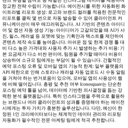
텐츠 유형별 참여도 등 세밀한 인스타그램 데이터를 제공하여
정교한 전략 수립이 가능합니다. 에이전시를 위한 자동화된 화
이트라벨 리포트 생성: 로고와 브랜드 컬러를 적용한 전문적인
리포트를 클릭 몇 번으로 자동 발송할 수 있어 클라이언트 커
뮤니케이션이 매우 매끄러워집니다. AI 기반의 콘텐츠 아이디
어 및 캡션 자동 생성 기능: 아이디어가 고갈되었을 때 AI가 사
진, 릴스, 캐러셀 등 포맷에 맞는 기획안과 텍스트를 제안하여
콘텐츠 제작 속도를 높여줍니다. 아쉬운 점 및 한계 경쟁 툴 대
비 다소 높은 가격대와 사용자 추가 시 발생하는 추가 비용: 기
본 요금제가 다소 비싼 편이며, 팀원을 추가할 때마다 비용이
상승하여 소규모 팀에게는 부담이 될 수 있습니다. 간헐적인
예약 포스팅 오류 및 모바일 앱의 기능적 한계: 일부 플랫폼의
API 제한으로 인해 스토리나 캐러셀 자동 업로드 시 수동 알림
을 거쳐야 하는 번거로움이 있으며, 모바일 앱의 사용성이 웹
에 비해 떨어집니다. 총평 및 추천 여부 Iconosquare는 단순한
포스팅 예약 툴을 넘어, 데이터에 기반한 의사결정을 돕는 강
력한 분석 플랫폼입니다. 특히 인스타그램을 주력으로 활용하
는 브랜드나 여러 클라이언트의 성과를 증명해야 하는 에이전
시에게는 투자 가치가 충분한 솔루션입니다. 다만, 예산이 한
정된 1인 크리에이터보다는 체계적인 데이터 관리와 리포팅
자동화가 필수적인 전문 마케팅 팀에게 적극 추천합니다.