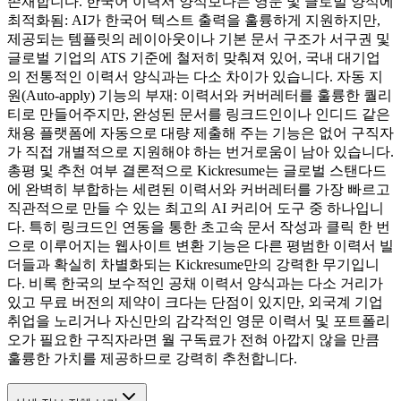
존재합니다. 한국어 이력서 양식보다는 영문 및 글로벌 양식에
최적화됨: AI가 한국어 텍스트 출력을 훌륭하게 지원하지만,
제공되는 템플릿의 레이아웃이나 기본 문서 구조가 서구권 및
글로벌 기업의 ATS 기준에 철저히 맞춰져 있어, 국내 대기업
의 전통적인 이력서 양식과는 다소 차이가 있습니다. 자동 지
원(Auto-apply) 기능의 부재: 이력서와 커버레터를 훌륭한 퀄리
티로 만들어주지만, 완성된 문서를 링크드인이나 인디드 같은
채용 플랫폼에 자동으로 대량 제출해 주는 기능은 없어 구직자
가 직접 개별적으로 지원해야 하는 번거로움이 남아 있습니다.
총평 및 추천 여부 결론적으로 Kickresume는 글로벌 스탠다드
에 완벽히 부합하는 세련된 이력서와 커버레터를 가장 빠르고
직관적으로 만들 수 있는 최고의 AI 커리어 도구 중 하나입니
다. 특히 링크드인 연동을 통한 초고속 문서 작성과 클릭 한 번
으로 이루어지는 웹사이트 변환 기능은 다른 평범한 이력서 빌
더들과 확실히 차별화되는 Kickresume만의 강력한 무기입니
다. 비록 한국의 보수적인 공채 이력서 양식과는 다소 거리가
있고 무료 버전의 제약이 크다는 단점이 있지만, 외국계 기업
취업을 노리거나 자신만의 감각적인 영문 이력서 및 포트폴리
오가 필요한 구직자라면 월 구독료가 전혀 아깝지 않을 만큼
훌륭한 가치를 제공하므로 강력히 추천합니다.