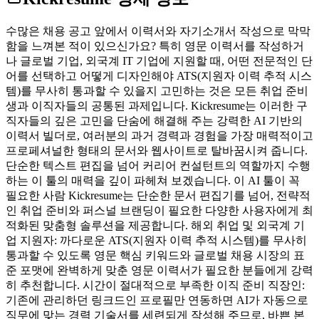
수많은 채용 공고 앞에서 이력서와 자기소개서 작성으로 막막
함을 느껴본 적이 있으신가요? 특히 영문 이력서를 작성하거
나 글로벌 기업, 외국계 IT 기업에 지원할 때, 어떤 전문적인 단
어를 선택하고 어떻게 디자인해야 ATS(지원자 이력 추적 시스
템)를 무사히 통과할 수 있을지 고민하는 것은 모든 취업 준비
생과 이직자들의 공통된 과제입니다. Kickresume는 이러한 구
직자들의 깊은 고민을 단숨에 해결해 주는 강력한 AI 기반의
이력서 빌더로, 여러분의 과거 경력과 경험을 가장 매력적이고
프로페셔널한 형태의 문서와 웹사이트로 탈바꿈시켜 줍니다.
단순한 텍스트 편집을 넘어 커리어 컨설턴트의 역할까지 수행
하는 이 툴의 매력을 깊이 파헤쳐 보겠습니다. 이 AI 툴이 꼭
필요한 사람 Kickresume는 단순한 문서 편집기를 넘어, 전략적
인 취업 준비와 퍼스널 브랜딩이 필요한 다양한 사용자에게 최
적화된 맞춤형 솔루션을 제공합니다. 해외 취업 및 외국계 기
업 지원자: 까다로운 ATS(지원자 이력 추적 시스템)를 무사히
통과할 수 있도록 영문 핵심 키워드와 글로벌 채용 시장의 표
준 포맷에 완벽하게 맞춘 영문 이력서가 필요한 분들에게 강력
히 추천합니다. 시간이 절대적으로 부족한 이직 준비 직장인:
기존에 관리하던 링크드인 프로필만 연동하면 AI가 자동으로
직무에 맞는 경력 기술서를 세련되게 작성해 주므로, 바쁜 본