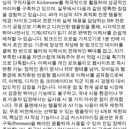
상의 구직자들이 Kickresume를 적극적으로 활용하여 성공적인
커리어를 구축하고 있으며, 실무에서 다음과 같은 명확한 장점
을 경험하고 있습니다. 40개 이상의 ATS 최적화 전문 템플릿
제공: 타이포그래피 전문가와 실제 채용을 담당하는 HR 전문
가가 공동으로 기획하고 디자인한 템플릿을 통해, 시각적으로
뛰어나면서도 기계(ATS)가 읽기 쉬운 완벽한 이력서를 손쉽게
제작할 수 있습니다. 링크드인 프로필 가져오기로 1분 만에 이
력서 초안 완성: 기존에 정성껏 작성해 둔 링크드인 데이터를
클릭 한 번으로 불러와 이력서의 전체적인 뼈대를 잡고, AI가
부족한 내용을 자연스럽게 채워주어 문서 작업 시간을 획기적
으로 단축합니다. 이력서를 개인 포트폴리오 웹사이트로 즉시
변환 가능: 정적인 종이 문서나 PDF 형태를 넘어, 모바일과 웹
환경에 최적화된 반응형 웹사이트로 이력서를 공유함으로써
IT, 마케팅, 디자인 등 크리에이티브 직군 지원 시 경쟁자 대비
압도적인 강점을 가집니다. 아쉬운 점 및 한계 글로벌 시장에
서 검증된 뛰어난 기능에도 불구하고, 국내 사용 환경이나 무
료 이용자 입장에서는 실사용 시 몇 가지 아쉬운 점이 존재합
니다. 무료 플랜에서는 템플릿과 AI 기능 사용이 매우 제한적
임: 무료 버전에서는 선택할 수 있는 템플릿이 단 4개로 제한되
며, 핵심인 AI 작성 기능이나 고급 커스터마이징 옵션은 유료
구독(Premium)을 해야만 원활하게 사용할 수 있어 진입 장벽이