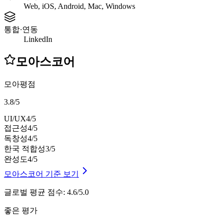
Web, iOS, Android, Mac, Windows
통합·연동
LinkedIn
모아스코어
모아평점
3.8
/
5
UI/UX
4
/5
접근성
4
/5
독창성
4
/5
한국 적합성
3
/5
완성도
4
/5
모아스코어 기준 보기
글로벌 평균 점수
:
4.6/5.0
좋은 평가