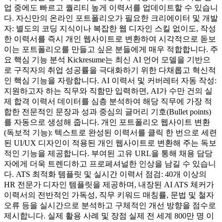
업 중에도 빠르고 퀄리티 높게 이력서를 업데이트할 수 있습니
다. 자신만의 온라인 포트폴리오가 필요한 크리에이터 및 개발
자: 별도의 코딩 지식이나 복잡한 웹 디자인 스킬 없이도, 작성
한 이력서를 즉시 개인 웹사이트로 변환하여 시각적으로 돋보
이는 포트폴리오를 만들고 싶은 분들에게 매우 적합합니다. 주
요 핵심 기능 분석 Kickresume는 최신 AI 언어 모델을 기반으
로 구직자의 취업 성공률을 극대화하기 위한 다채롭고 혁신적
인 핵심 기능을 자랑합니다. AI 이력서 및 커버레터 자동 작성:
지원하고자 하는 직무와 직함만 입력하면, AI가 수만 건의 실
제 합격 이력서 데이터를 심층 분석하여 해당 직무에 가장 적
합한 전문적인 문장과 성과 중심의 글머리 기호(Bullet points)
를 자동으로 생성해 줍니다. 개인 포트폴리오 웹사이트 변환
(독보적 기능): 텍스트로 완성된 이력서를 클릭 한 번으로 세련
된 UI/UX 디자인이 적용된 개인 웹사이트로 변환해 주는 독보
적인 기능을 제공합니다. 부여된 고유 URL을 통해 채용 담당
자에게 더욱 트렌디하고 프로페셔널한 인상을 남길 수 있습니
다. ATS 최적화 템플릿 및 실시간 이력서 점검: 40개 이상의
HR 전문가 디자인 템플릿을 제공하며, 내장된 AI ATS 체커가
이력서의 전반적인 가독성, 직무 키워드 매칭률, 문법 및 철자
오류 등을 실시간으로 분석하고 구체적인 개선 방향을 점수로
제시합니다. 실제 활용 사례 및 장점 실제 전 세계 800만 명 이