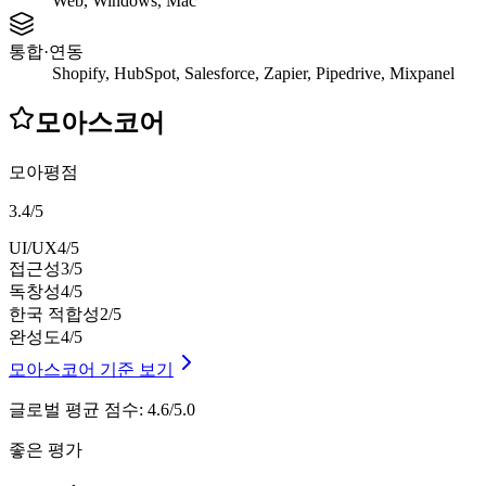
Web, Windows, Mac
통합·연동
Shopify, HubSpot, Salesforce, Zapier, Pipedrive, Mixpanel
모아스코어
모아평점
3.4
/
5
UI/UX
4
/5
접근성
3
/5
독창성
4
/5
한국 적합성
2
/5
완성도
4
/5
모아스코어 기준 보기
글로벌 평균 점수
:
4.6/5.0
좋은 평가