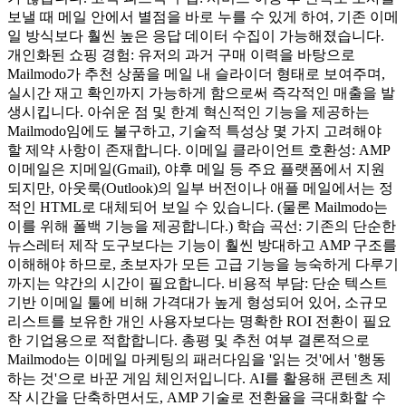
보낼 때 메일 안에서 별점을 바로 누를 수 있게 하여, 기존 이메
일 방식보다 훨씬 높은 응답 데이터 수집이 가능해졌습니다.
개인화된 쇼핑 경험: 유저의 과거 구매 이력을 바탕으로
Mailmodo가 추천 상품을 메일 내 슬라이더 형태로 보여주며,
실시간 재고 확인까지 가능하게 함으로써 즉각적인 매출을 발
생시킵니다. 아쉬운 점 및 한계 혁신적인 기능을 제공하는
Mailmodo임에도 불구하고, 기술적 특성상 몇 가지 고려해야
할 제약 사항이 존재합니다. 이메일 클라이언트 호환성: AMP
이메일은 지메일(Gmail), 야후 메일 등 주요 플랫폼에서 지원
되지만, 아웃룩(Outlook)의 일부 버전이나 애플 메일에서는 정
적인 HTML로 대체되어 보일 수 있습니다. (물론 Mailmodo는
이를 위해 폴백 기능을 제공합니다.) 학습 곡선: 기존의 단순한
뉴스레터 제작 도구보다는 기능이 훨씬 방대하고 AMP 구조를
이해해야 하므로, 초보자가 모든 고급 기능을 능숙하게 다루기
까지는 약간의 시간이 필요합니다. 비용적 부담: 단순 텍스트
기반 이메일 툴에 비해 가격대가 높게 형성되어 있어, 소규모
리스트를 보유한 개인 사용자보다는 명확한 ROI 전환이 필요
한 기업용으로 적합합니다. 총평 및 추천 여부 결론적으로
Mailmodo는 이메일 마케팅의 패러다임을 '읽는 것'에서 '행동
하는 것'으로 바꾼 게임 체인저입니다. AI를 활용해 콘텐츠 제
작 시간을 단축하면서도, AMP 기술로 전환율을 극대화할 수