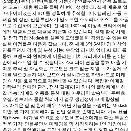
(Shopify) 완벽 연동 (독보적 기능): 각 인플루언서 전용 프로모
션 코드나 제휴 링크를 클릭 한 번에 생성하고, 실제 매출로 얼
마나 이어졌는지 ROI를 정확하게 추적합니다. 캠페인 자동 트
래킹 및 정산: 인플루언서가 업로드한 스토리나 포스트를 자동
으로 수집하여 보관하며, 전 세계 180개국 이상의 크리에이터
에게 일괄적으로 대금을 지급할 수 있습니다. 실제 활용 사례
및 장점 직접 Modash를 실무에 도입했을 때 경험할 수 있는 확
실한 이점들은 다음과 같습니다. 전 세계 3억 5천만 명 이상의
인플루언서 검색 및 분석 가능: 수작업 리서치 없이 AI 필터를
통해 브랜드와 완벽하게 어울리는 니치 크리에이터를 단 5분
만에 리스트업 할 수 있습니다. 쇼피파이 연동을 통해 매출 기
여도 추적 및 자동화된 프로모션 코드 발급 지원: 누가 실제 구
매를 일으켰는지 대시보드에서 실시간으로 확인하므로 마케
팅 예산을 효율적으로 재분배할 수 있습니다. 복잡한 이메일
연락부터 캠페인 관리, 정산(결제)까지 하나의 플랫폼에서 해
결 가능: 지메일 연동을 통한 대량 아웃리치 발송부터 콘텐츠
수집, 인보이스 통합 처리까지 업무 생산성이 크게 향상됩니
다. 아쉬운 점 및 한계 매우 뛰어난 기능성을 자랑하는 Modash
지만, 몇 가지 고려해야 할 진입 장벽도 존재합니다. 시작 요금
제(Essentials)가 월 $299로 소규모 비즈니스에게는 다소 부담스
러운 가격: 인플루언서 마케팅을 막 시작하려는 1인 기업이나
초기 스타트업에게는 도입 비용이 다소 높게 느껴질 수 있습니