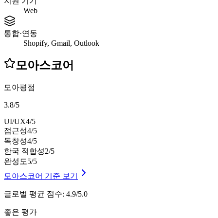
지원 기기
Web
통합·연동
Shopify, Gmail, Outlook
모아스코어
모아평점
3.8
/
5
UI/UX
4
/5
접근성
4
/5
독창성
4
/5
한국 적합성
2
/5
완성도
5
/5
모아스코어 기준 보기
글로벌 평균 점수
:
4.9/5.0
좋은 평가