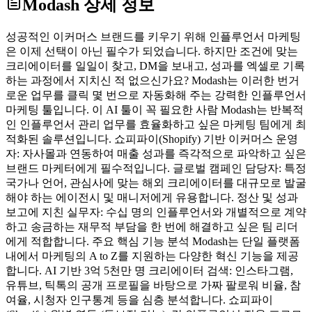
Modash
상세 정보
성공적인 이커머스 브랜드를 키우기 위해 인플루언서 마케팅
은 이제 선택이 아닌 필수가 되었습니다. 하지만 조건에 맞는
크리에이터를 일일이 찾고, DM을 보내고, 성과를 엑셀로 기록
하는 과정에서 지치신 적 없으신가요? Modash는 이러한 번거
로운 업무를 클릭 몇 번으로 자동화해 주는 강력한 인플루언서
마케팅 툴입니다. 이 AI 툴이 꼭 필요한 사람 Modash는 반복적
인 인플루언서 관리 업무를 효율화하고 싶은 마케팅 팀에게 최
적화된 솔루션입니다. 쇼피파이(Shopify) 기반 이커머스 운영
자: 자사몰과 연동하여 매출 성과를 즉각적으로 파악하고 싶은
브랜드 마케터에게 필수적입니다. 글로벌 캠페인 담당자: 특정
국가나 언어, 관심사에 맞는 해외 크리에이터를 대규모로 발굴
해야 하는 에이전시 및 매니저에게 유용합니다. 정산 및 성과
보고에 지친 실무자: 수십 명의 인플루언서와 개별적으로 계약
하고 송금하는 재무적 부담을 한 번에 해결하고 싶은 팀 리더
에게 적합합니다. 주요 핵심 기능 분석 Modash는 단일 플랫폼
내에서 마케팅의 A to Z를 지원하는 다양한 혁신 기능을 제공
합니다. AI 기반 3억 5천만 명 크리에이터 검색: 인스타그램,
유튜브, 틱톡의 공개 프로필을 바탕으로 가짜 팔로워 비율, 참
여율, 시청자 인구통계 등을 심층 분석합니다. 쇼피파이