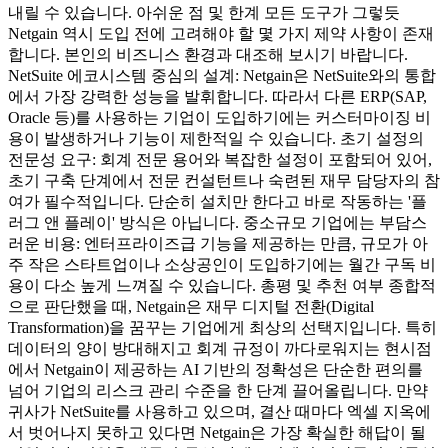
내릴 수 있습니다. 아쉬운 점 및 한계 모든 도구가 그렇듯
Netgain 역시 도입 전에 고려해야 할 몇 가지 제약 사항이 존재
합니다. 본인의 비즈니스 환경과 대조해 보시기 바랍니다.
NetSuite 에코시스템 중심의 설계: Netgain은 NetSuite와의 통합
에서 가장 강력한 성능을 발휘합니다. 따라서 다른 ERP(SAP,
Oracle 등)를 사용하는 기업이 도입하기에는 커스터마이징 비
용이 발생하거나 기능이 제한적일 수 있습니다. 초기 설정의
전문성 요구: 회계 전문 용어와 복잡한 설정이 포함되어 있어,
초기 구축 단계에서 전문 컨설턴트나 숙련된 재무 담당자의 참
여가 필수적입니다. 단순히 설치만 한다고 바로 작동하는 '플
러그 앤 플레이' 방식은 아닙니다. 중소규모 기업에는 부담스
러운 비용: 엔터프라이즈급 기능을 제공하는 만큼, 규모가 아
주 작은 스타트업이나 소상공인이 도입하기에는 월간 구독 비
용이 다소 높게 느껴질 수 있습니다. 총평 및 추천 여부 종합적
으로 판단했을 때, Netgain은 재무 디지털 전환(Digital
Transformation)을 꿈꾸는 기업에게 최상의 선택지입니다. 특히
데이터의 양이 방대해지고 회계 규정이 까다로워지는 현시점
에서 Netgain이 제공하는 AI 기반의 정확성은 단순한 편의를
넘어 기업의 리스크 관리 수준을 한 단계 끌어올립니다. 만약
귀사가 NetSuite를 사용하고 있으며, 결산 때마다 엑셀 지옥에
서 벗어나지 못하고 있다면 Netgain은 가장 확실한 해답이 될