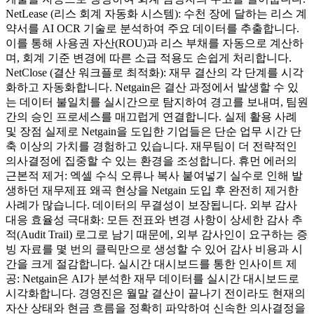
NetLease (리스 회계 자동화 시스템): 수천 장에 달하는 리스 계
약서를 AI OCR 기술로 분석하여 주요 데이터를 추출합니다.
이를 통해 사용권 자산(ROU)과 리스 부채를 자동으로 계산하
며, 회계 기준 변경에 따른 소급 적용도 손쉽게 처리합니다.
NetClose (결산 워크플로 최적화): 재무 결산의 각 단계를 시각
화하고 자동화합니다. Netgain은 결산 과정에서 발생할 수 있
는 데이터 불일치를 실시간으로 탐지하여 경고를 보내며, 팀원
간의 승인 프로세스를 매끄럽게 연결합니다. 실제 활용 사례
및 장점 실제로 Netgain을 도입한 기업들은 단순 업무 시간 단
축 이상의 가치를 경험하고 있습니다. 재무팀이 더 전략적인
의사결정에 집중할 수 있는 환경을 조성합니다. 휴먼 에러의
근본적 제거: 엑셀 수식 오류나 복사 붙여넣기 실수로 인해 발
생하던 재무제표 왜곡 현상을 Netgain 도입 후 완전히 제거한
사례가 많습니다. 데이터의 무결성이 보장됩니다. 외부 감사
대응 효율성 극대화: 모든 전표와 변경 사항이 상세한 감사 추
적(Audit Trail) 로그로 남기 때문에, 외부 감사인이 요구하는 증
빙 자료를 몇 번의 클릭만으로 생성할 수 있어 감사 비용과 시
간을 크게 절감합니다. 실시간 대시보드를 통한 인사이트 제
공: Netgain은 AI가 분석한 재무 데이터를 실시간 대시보드로
시각화합니다. 경영진은 월말 결산이 끝나기 전이라도 현재의
자산 상태와 현금 흐름을 정확히 파악하여 신속한 의사결정을