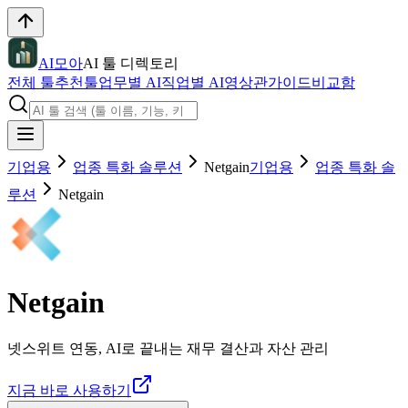
AI모아
AI 툴 디렉토리
전체 툴
추천툴
업무별 AI
직업별 AI
영상관
가이드
비교함
기업용
업종 특화 솔루션
Netgain
기업용
업종 특화 솔
루션
Netgain
Netgain
넷스위트 연동, AI로 끝내는 재무 결산과 자산 관리
지금 바로 사용하기