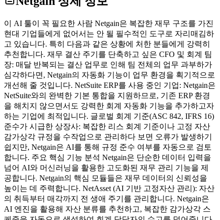
Netgain
상세 정보
이 AI 툴이 꼭 필요한 사람 Netgain은 복잡한 재무 구조를 가진
현대 기업들에게 없어서는 안 될 필수적인 도구로 자리매김하
고 있습니다. 특히 다음과 같은 상황에 처한 분들에게 강력히
추천합니다. 재무 결산 주기를 단축하고 싶은 CFO 및 회계 팀
장: 매달 반복되는 결산 업무로 인해 팀 전체의 업무 과부하가
심각하다면, Netgain의 자동화 기능이 업무 환경을 획기적으로
개선해 줄 것입니다. NetSuite ERP를 사용 중인 기업: Netgain은
NetSuite와의 완벽한 기본 통합을 지원하므로, 기존 ERP 환경
을 해치지 않으면서도 강력한 회계 자동화 기능을 추가하고자
하는 기업에 최적입니다. 글로벌 회계 기준(ASC 842, IFRS 16)
준수가 시급한 상장사: 복잡한 리스 회계 기준이나 고정 자산
감가상각 규정을 수작업으로 관리하다 보면 오류가 발생하기
쉽지만, Netgain은 AI를 통해 규정 준수 여부를 자동으로 검토
합니다. 주요 핵심 기능 분석 Netgain은 단순한 데이터 입력을
넘어 AI와 머신러닝을 활용한 고도화된 재무 관리 기능을 제
공합니다. Netgain의 핵심 모듈들은 재무 데이터의 신뢰성을
높이는 데 주력합니다. NetAsset (AI 기반 고정자산 관리): 자산
의 취득부터 매각까지 전 생애 주기를 관리합니다. Netgain은
AI 엔진을 활용해 자산 분류를 추천하고, 복잡한 감가상각 스
케줄을 자동으로 생성하여 회계 담당자의 수고를 덜어줍니다.