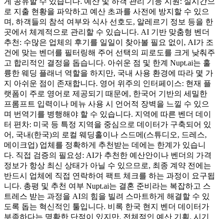
게 공유할 수 있습니다. 예산 및 하객 관리 기능 지원: 실시간으
로 지출 현황을 파악하고 예산 초과를 사전에 방지할 수 있으
며, 하객들의 참석 여부와 식사 선호도, 알레르기 정보 등을 한
곳에서 체계적으로 관리할 수 있습니다. AI 기반 맞춤형 벤더
추천: 수많은 업체의 후기를 일일이 찾아볼 필요 없이, AI가 조
건에 맞는 벤더를 필터링해 주어 선택의 피로도를 크게 낮춰주
고 합리적인 결정을 돕습니다. 아쉬운 점 및 한계 Nupt.ai는 훌
륭한 웨딩 플래너 역할을 하지만, 국내 사용 환경에 따라 몇 가
지 아쉬운 점이 존재합니다. 영어 위주의 인터페이스: 현재 플
랫폼이 주로 영어로 제공되기 때문에, 한국어 기반의 세밀한
프롬프트 입력이나 메뉴 사용 시 언어적 장벽을 느낄 수 있으
며 번역기를 병행해야 할 수 있습니다. 지역에 따른 벤더 데이
터 편차: 미국 등 특정 지역을 중심으로 데이터가 구축되어 있
어, 국내(한국)의 로컬 웨딩홀이나 스드메(스튜디오, 드레스,
메이크업) 업체를 정확하게 추천받는 데에는 한계가 있습니
다. 직접 검증의 필요성: AI가 추천한 예산안이나 벤더의 가격
정보가 항상 최신 상태가 아닐 수 있으므로, 최종 계약 전에는
반드시 업체에 직접 연락하여 팩트 체크를 하는 과정이 요구됩
니다. 총평 및 추천 여부 Nupt.ai는 결혼 준비라는 복잡하고 스
트레스 받는 과정을 AI의 힘을 빌려 스마트하게 해결할 수 있
도록 돕는 혁신적인 툴입니다. 비록 한국 현지 벤더 데이터가
부족하다는 명확한 단점이 있지만, 전체적인 예산 기획, 시기