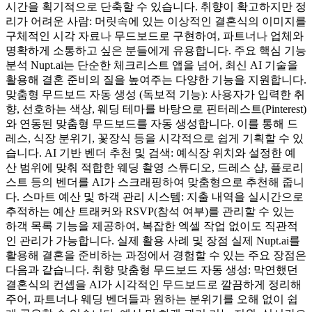
시간을 획기적으로 단축할 수 있습니다. 취향이 확고하지만 정
리가 어려운 사람: 머릿속에 있는 이상적인 결혼식의 이미지를
구체적인 시각 자료나 무드보드로 구현하여, 파트너나 업체와
명확하게 소통하고 싶은 분들에게 유용합니다. 주요 핵심 기능
분석 Nupt.ai는 단순한 체크리스트 앱을 넘어, 최신 AI 기술을
활용해 결혼 준비의 질을 높여주는 다양한 기능을 지원합니다.
맞춤형 무드보드 자동 생성 (독보적 기능): 사용자가 입력한 취
향, 선호하는 색상, 웨딩 테마를 바탕으로 핀터레스트(Pinterest)
와 연동된 맞춤형 무드보드를 자동 생성합니다. 이를 통해 드
레스, 식장 분위기, 꽃장식 등을 시각적으로 쉽게 기획할 수 있
습니다. AI 기반 벤더 추천 및 검색: 예식장 위치와 설정한 예
산 범위에 맞춰 적합한 웨딩 촬영 스튜디오, 드레스 샵, 플로리
스트 등의 벤더를 AI가 스크래핑하여 맞춤형으로 추천해 줍니
다. 스마트 예산 및 하객 관리 시스템: 지출 내역을 실시간으로
추적하는 예산 트래커와 RSVP(참석 여부)를 관리할 수 있는
하객 목록 기능을 제공하여, 복잡한 엑셀 작업 없이도 직관적
인 관리가 가능합니다. 실제 활용 사례 및 장점 실제 Nupt.ai를
활용해 결혼을 준비하는 과정에서 경험할 수 있는 주요 장점은
다음과 같습니다. 취향 맞춤형 무드보드 자동 생성: 막연했던
결혼식의 컨셉을 AI가 시각적인 무드보드로 깔끔하게 정리해
주어, 파트너나 웨딩 벤더들과 원하는 분위기를 오해 없이 쉽