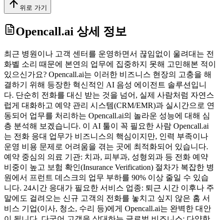
위로 가기
Opencall.ai
상세 정보
최근 병원이나 고객 센터를 운영하면서 끊임없이 울려대는 전
화벨 소리 때문에 본연의 업무에 집중하지 못해 고민해본 적이
있으신가요? Opencall.ai는 이러한 비즈니스 현장의 고충을 해
결하기 위해 등장한 혁신적인 AI 음성 에이전트 솔루션입니
다. 단순히 전화를 대신 받는 것을 넘어, 실제 사람처럼 자연스
럽게 대화하고 예약 관리 시스템(CRM/EMR)과 실시간으로 연
동되어 업무를 처리하는 Opencall.ai의 놀라운 성능에 대해 심
층 분석해 보겠습니다. 이 AI 툴이 꼭 필요한 사람 Opencall.ai
는 전화 응대 업무가 비즈니스의 핵심이지만, 인력 부족이나
운영 비용 문제로 어려움을 겪는 곳에 최적화되어 있습니다.
예약 중심의 의료 기관: 치과, 피부과, 성형외과 등 전화 예약
비중이 높고 보험 확인(Insurance Verification) 절차가 복잡한 병
원에서 프런트 데스크의 업무 부하를 90% 이상 줄일 수 있습
니다. 24시간 응대가 필요한 서비스 업종: 퇴근 시간 이후나 주
말에도 걸려오는 신규 고객의 전화를 놓치고 싶지 않은 홈 서
비스 기업(이사, 청소, 수리 등)에게 Opencall.ai는 완벽한 대안
이 됩니다. 다국어 고객을 상대하는 글로벌 비즈니스: 다양한