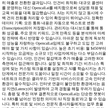
히 매출로 전환한 결과입니다. 인건비 최적화: 대규모 콜센터
를 운영하는 대신 Opencall.ai를 배치함으로써 상담원 채용 및
교육 비용을 대폭 절감했습니다. AI는 지치지 않고 동시에 수
백 건의 전화를 처리할 수 있어 확장성이 뛰어납니다. 정확한
데이터 기록: 모든 통화 내용은 자동으로 텍스트로 변환
(Transcription)되어 저장됩니다. 관리자는 대시보드를 통해 통
화 성공률, 주요 문의 키워드, 고객 만족도 등을 분석하여 마케
팅 전략에 즉시 반영할 수 있습니다. 아쉬운 점 및 한계 독보적
인 성능을 자랑하는 Opencall.ai임에도 불구하고 도입 전 고려
해야 할 몇 가지 사항이 있습니다. 높은 초기 비용: 월 $450부터
시작하는 요금제는 소규모 1인 사업자에게는 다소 부담스러울
수 있습니다. 다만, 인건비 절감액과 추가 매출을 고려한 ROI
측면에서 접근해야 합니다. 설정 및 최적화 기간: 비즈니스 특
성에 맞는 커스텀 워크플로를 설정하고 AI를 학습시키는 초기
단계에서 전문가의 도움이나 일정 시간이 소요될 수 있습니다.
네트워크 의존성: 클라우드 기반의 서비스이므로 고속 인터넷
환경이 필수적입니다. 인터넷 연결이 불안정한 환경에서는 음
성 지연(Latency)이 발생하여 고객 경험을 해칠 우려가 있습니
다. 총평 및 추천 여부 결론적으로 Opencall.ai는 단순한 챗봇이
나 ARS를 넘어선 '진정한 의미의 AI 직장 동료'라고 할 수 있습
니다. 특히 의료 및 서비스 전문직 종사자들에게는 업무 효율