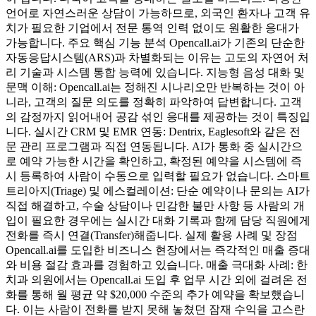
언어로 자연스러운 상담이 가능하므로, 외국인 환자나 고객 유
치가 필요한 기업에서 전문 통역 인력 없이도 원활한 응대가
가능합니다. 주요 핵심 기능 분석 Opencall.ai가 기존의 단순한
자동응답시스템(ARS)과 차별화되는 이유는 고도의 자연어 처
리 기술과 시스템 통합 능력에 있습니다. 지능형 음성 대화 및
문맥 이해: Opencall.ai는 정해진 시나리오만 반복하는 것이 아
니라, 고객의 질문 의도를 정확히 파악하여 답변합니다. 고객
의 감정까지 읽어내어 공감 섞인 응대를 제공하는 것이 특징입
니다. 실시간 CRM 및 EMR 연동: Dentrix, Eaglesoft와 같은 전
문 관리 프로그램과 직접 연동됩니다. AI가 통화 중 실시간으
로 예약 가능한 시간을 확인하고, 확정된 예약을 시스템에 즉
시 등록하여 사람이 수동으로 입력할 필요가 없습니다. 스마트
트리아지(Triage) 및 에스컬레이션: 단순 예약이나 문의는 AI가
직접 해결하고, 수술 상담이나 민감한 불만 사항 등 사람의 개
입이 필요한 경우에는 실시간 대화 기록과 함께 담당 직원에게
전화를 즉시 연결(Transfer)해줍니다. 실제 활용 사례 및 장점
Opencall.ai를 도입한 비즈니스 현장에서는 즉각적인 매출 증대
와 비용 절감 효과를 경험하고 있습니다. 매출 극대화 사례: 한
치과 의원에서는 Opencall.ai 도입 후 업무 시간 외에 걸려온 전
화를 통해 월 평균 약 $20,000 수준의 추가 예약을 확보했습니
다. 이는 사람이 전화를 받지 못해 놓쳤던 잠재 수익을 고스란