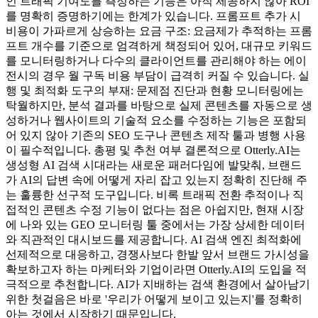
인 트래픽 기여도를 측정하는 기능은 아직 제공하지 않아 ROI
를 명확히 증명하기에는 한계가 있습니다. 프롬프트 추가 시
비용이 가파르게 상승하는 요금 구조: 요금제가 추적하는 프롬
프트 개수를 기준으로 엄격하게 책정되어 있어, 대규모 키워드
를 모니터링하거나 다수의 클라이언트를 관리해야 하는 에이
전시의 경우 월 구독 비용 부담이 급격히 커질 수 있습니다. 실
행 및 최적화 도구의 부재: 문제점 진단과 현황 모니터링에는
탁월하지만, 분석 결과를 바탕으로 실제 콘텐츠를 자동으로 생
성하거나 웹사이트의 기술적 요소를 수정하는 기능은 포함되
어 있지 않아 기존의 SEO 도구나 콘텐츠 제작 툴과 병행 사용
이 필수적입니다. 총평 및 추천 여부 결론적으로 Otterly.AI는
생성형 AI 검색 시대라는 새로운 패러다임에 발맞춰, 브랜드
가 AI의 답변 속에 어떻게 자리 잡고 있는지 정확히 진단해 주
는 훌륭한 선구적 도구입니다. 비록 트래픽 전환 추적이나 직
접적인 콘텐츠 수정 기능이 없다는 점은 아쉽지만, 현재 시장
에 나와 있는 GEO 모니터링 툴 중에서는 가장 상세한 데이터
와 직관적인 대시보드를 제공합니다. AI 검색 엔진 최적화에
선제적으로 대응하고, 경쟁사보다 한발 앞서 브랜드 가시성을
확보하고자 하는 마케터와 기업이라면 Otterly.AI의 도입을 적
극적으로 추천합니다. AI가 지배하는 검색 환경에서 살아남기
위한 첫걸음은 바로 '우리가 어떻게 보이고 있는지'를 정확히
아는 것에서 시작하기 때문입니다.