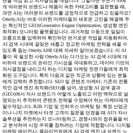
변을 직접 읽고 의사결정을 내립니다. 그렇다면 누군가 AI에
게 여러분의 브랜드나 제품이 속한 카테고리를 질문했을 때,
과연 AI는 여러분의 브랜드를 긍정적으로 언급하고 있을까요?
Otterly.AI는 바로 이러한 마케터들의 새로운 고민을 해결해 주
는 혁신적인 GEO(Generative Engine Optimization, 생성형 엔진
최적화) 모니터링 플랫폼입니다. 과거처럼 수동으로 일일이
프롬프트를 입력하며 확인하던 번거로운 작업을 자동화하여,
AI 검색 시대에 걸맞은 새롭고 정교한 마케팅 전략을 세울 수
있도록 돕는 Otterly.AI에 대해 자세히 알아보겠습니다. 이 AI
툴이 꼭 필요한 사람 Otterly.AI는 다가오는 AI 검색 시대에 대
비하여 브랜드의 온라인 가시성을 극대화하고, 데이터 기반의
의사결정을 내리고자 하는 디지털 마케팅 전문가들에게 최적
화된 도구입니다. 특히 다음과 같은 직군과 상황에 있는 분들
에게 강력히 추천합니다. SEO 및 콘텐츠 마케터: 기존의 전통
적인 검색 엔진 최적화(SEO)를 넘어, 생성형 AI 검색 결과
(GEO)에서 자사 브랜드가 어떻게 노출되고 어떤 맥락으로 설
명되는지 추적하여 콘텐츠 전략을 수정해야 하는 마케터에게
필수적입니다. B2B 기업 및 인하우스 마케팅 팀: 특정 산업군
이나 니치 마켓에서 타겟 고객이 질문을 던졌을 때 AI가 자사
솔루션을 추천하는지 모니터링하고, 경쟁사와의 점유율을 비
교 분석하여 시장 우위를 점하려는 기업에 적합합니다. 디지털
마케팅 에이전시: 클라이언트에게 AI 검색 엔진 내 브랜드 노