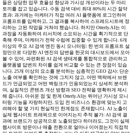
들은 상당한 업무 효율성 향상과 가시성 개선이라는 두 마리
토끼를 잡고 있습니다. 수동 검색 대비 최대 80%의 시간 절약
효과: 과거에는 마케터가 직접 여러 AI 플랫폼에 로그인하여
프롬프트를 입력하고, 그 결과를 복사하여 스프레드시트에 정
리하는 고된 작업을 거쳐야 했습니다. 하지만 Otterly.AI는 이
과정을 자동화하여 리서치에 소요되는 시간을 획기적으로 단
축해 주며, 마케터가 전략 수립에 집중할 수 있게 합니다. 6개
이상의 주요 AI 검색 엔진 동시 모니터링: 한 번의 프롬프트 설
정만으로 다양한 AI 엔진의 답변을 한곳의 대시보드에서 모아
볼 수 있어, 파편화된 AI 검색 생태계를 통합적으로 관리하고
플랫폼별 답변의 차이를 쉽게 비교할 수 있는 큰 장점이 있습
니다. 25개 이상의 요소를 분석하는 심층적인 GEO 감사: 단순
노출 여부를 확인하는 것에 그치지 않고, 어떤 맥락에서 브랜
드가 언급되었고 어떤 백링크가 인용되었는지 상세히 분석하
여, 실질적인 콘텐츠 개선 방향과 SEO 전략을 명확하게 제시
해 줍니다. 아쉬운 점 및 한계 Otterly.AI는 뛰어난 가시성 모니
터링 기능을 자랑하지만, 도입 전 비즈니스 환경에 맞는지 고
려해야 할 몇 가지 현실적인 한계점도 존재합니다. AI 노출이
실제 웹사이트 트래픽으로 이어지는지 추적 불가: AI 검색 결
과에 브랜드가 성공적으로 노출되었다 하더라도, 그것이 실제
웹사이트 방문이나 매출 전환으로 얼마나 이어졌는지 직접적