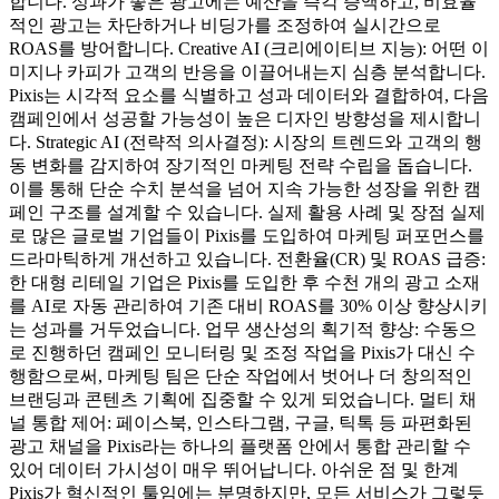
합니다. 성과가 좋은 광고에는 예산을 즉각 증액하고, 비효율
적인 광고는 차단하거나 비딩가를 조정하여 실시간으로
ROAS를 방어합니다. Creative AI (크리에이티브 지능): 어떤 이
미지나 카피가 고객의 반응을 이끌어내는지 심층 분석합니다.
Pixis는 시각적 요소를 식별하고 성과 데이터와 결합하여, 다음
캠페인에서 성공할 가능성이 높은 디자인 방향성을 제시합니
다. Strategic AI (전략적 의사결정): 시장의 트렌드와 고객의 행
동 변화를 감지하여 장기적인 마케팅 전략 수립을 돕습니다.
이를 통해 단순 수치 분석을 넘어 지속 가능한 성장을 위한 캠
페인 구조를 설계할 수 있습니다. 실제 활용 사례 및 장점 실제
로 많은 글로벌 기업들이 Pixis를 도입하여 마케팅 퍼포먼스를
드라마틱하게 개선하고 있습니다. 전환율(CR) 및 ROAS 급증:
한 대형 리테일 기업은 Pixis를 도입한 후 수천 개의 광고 소재
를 AI로 자동 관리하여 기존 대비 ROAS를 30% 이상 향상시키
는 성과를 거두었습니다. 업무 생산성의 획기적 향상: 수동으
로 진행하던 캠페인 모니터링 및 조정 작업을 Pixis가 대신 수
행함으로써, 마케팅 팀은 단순 작업에서 벗어나 더 창의적인
브랜딩과 콘텐츠 기획에 집중할 수 있게 되었습니다. 멀티 채
널 통합 제어: 페이스북, 인스타그램, 구글, 틱톡 등 파편화된
광고 채널을 Pixis라는 하나의 플랫폼 안에서 통합 관리할 수
있어 데이터 가시성이 매우 뛰어납니다. 아쉬운 점 및 한계
Pixis가 혁신적인 툴임에는 분명하지만, 모든 서비스가 그렇듯