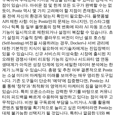
점이 있습니다. 아쉬운 점 및 한계 모든 도구가 완벽할 수는 없
듯이, Postiz 역시 몇 가지 고려해야 할 지점이 존재합니다. 사
용 전에 자신의 환경과 맞는지 확인이 필요합니다. 플랫폼별
API 제한 사항: 이는 Postiz만의 문제는 아니지만, 인스타그램
이나 틱톡 등 일부 플랫폼의 정책 변화에 따라 AI 자동 포스팅
기능이 일시적으로 제한되거나 설정이 복잡할 수 있습니다. 초
기 설정의 기술적 장벽: 클라우드 버전이 아닌 셀프 호스팅
(Self-hosting) 버전을 사용하려는 경우, Docker나 서버 관리에
대한 기본적인 지식이 필요하여 비기술자에게는 진입장벽이
있을 수 있습니다. 신규 서비스의 미성숙함: 시장에 출시된 지
오래된 경쟁사 대비 리포팅 기능의 깊이나 서드파티 앱 연동
생태계가 아직은 성장 단계에 있어 세밀한 데이터 분석에는 한
계가 느껴질 수 있습니다. 총평 및 추천 여부 결론적으로 Postiz
는 소셜 미디어 마케팅의 미래를 보여주는 매우 영리한 도구입
니다. 기존 도구들이 단순히 '예약'에 집중했다면, Postiz는 AI
를 통해 '창작'과 '최적화'의 영역까지 마케터의 짐을 덜어주고
있습니다. 특히 오픈소스라는 강력한 무기를 바탕으로 커뮤니
티의 피드백을 빠르게 수용하며 발전하고 있다는 점이 매우 고
무적입니다. 비싼 월 구독료에 부담을 느끼거나, AI를 활용해
콘텐츠 발행량을 획기적으로 늘리고 싶은 마케터라면 Postiz는
대체 불가능한 선택지가 될 것입니다. 특히나 깔끔한 UI와 빠