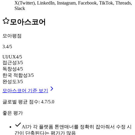
X(Twitter), LinkedIn, Instagram, Facebook, TikTok, Threads,
Slack
모아스코어
모아평점
3.4
/
5
UI/UX
4
/5
접근성
3
/5
독창성
4
/5
한국 적합성
3
/5
완성도
3
/5
모아스코어 기준 보기
글로벌 평균 점수
:
4.7/5.0
좋은 평가
AI가 각 플랫폼 톤앤매너를 정확히 잡아줘서 수정 시
간이 단축된다는 평가가 많음