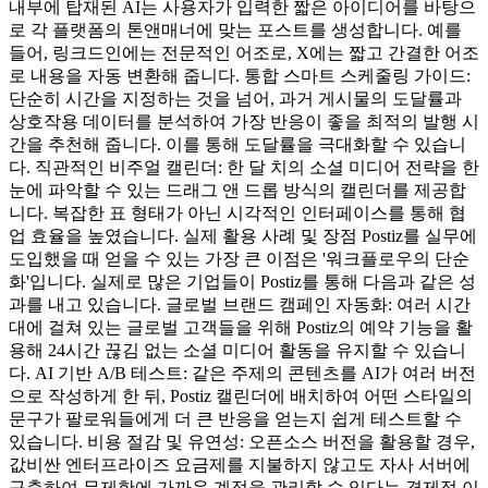
내부에 탑재된 AI는 사용자가 입력한 짧은 아이디어를 바탕으
로 각 플랫폼의 톤앤매너에 맞는 포스트를 생성합니다. 예를
들어, 링크드인에는 전문적인 어조로, X에는 짧고 간결한 어조
로 내용을 자동 변환해 줍니다. 통합 스마트 스케줄링 가이드:
단순히 시간을 지정하는 것을 넘어, 과거 게시물의 도달률과
상호작용 데이터를 분석하여 가장 반응이 좋을 최적의 발행 시
간을 추천해 줍니다. 이를 통해 도달률을 극대화할 수 있습니
다. 직관적인 비주얼 캘린더: 한 달 치의 소셜 미디어 전략을 한
눈에 파악할 수 있는 드래그 앤 드롭 방식의 캘린더를 제공합
니다. 복잡한 표 형태가 아닌 시각적인 인터페이스를 통해 협
업 효율을 높였습니다. 실제 활용 사례 및 장점 Postiz를 실무에
도입했을 때 얻을 수 있는 가장 큰 이점은 '워크플로우의 단순
화'입니다. 실제로 많은 기업들이 Postiz를 통해 다음과 같은 성
과를 내고 있습니다. 글로벌 브랜드 캠페인 자동화: 여러 시간
대에 걸쳐 있는 글로벌 고객들을 위해 Postiz의 예약 기능을 활
용해 24시간 끊김 없는 소셜 미디어 활동을 유지할 수 있습니
다. AI 기반 A/B 테스트: 같은 주제의 콘텐츠를 AI가 여러 버전
으로 작성하게 한 뒤, Postiz 캘린더에 배치하여 어떤 스타일의
문구가 팔로워들에게 더 큰 반응을 얻는지 쉽게 테스트할 수
있습니다. 비용 절감 및 유연성: 오픈소스 버전을 활용할 경우,
값비싼 엔터프라이즈 요금제를 지불하지 않고도 자사 서버에
구축하여 무제한에 가까운 계정을 관리할 수 있다는 경제적 이