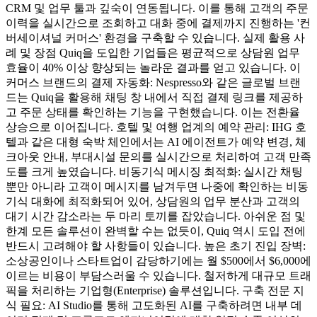
CRM 및 업무 툴과 깊숙이 연동됩니다. 이를 통해 고객의 주문
이력을 실시간으로 조회하고 대화 중에 결제까지 진행하는 '컨
버세이셔널 커머스' 환경을 구축할 수 있습니다. 실제 활용 사
례 및 장점 Quiq을 도입한 기업들은 평균적으로 상담원 업무
효율이 40% 이상 향상되는 놀라운 결과를 얻고 있습니다. 이
커머스 브랜드의 결제 자동화: Nespresso와 같은 글로벌 브랜
드는 Quiq을 활용해 채팅 창 내에서 직접 결제 링크를 제공하
고 주문 상태를 확인하는 기능을 구현했습니다. 이는 전환율
상승으로 이어집니다. 호텔 및 여행 업계의 예약 관리: IHG 호
텔과 같은 대형 숙박 체인에서는 AI 에이전트가 예약 변경, 체
크아웃 안내, 부대시설 문의를 실시간으로 처리하여 고객 만족
도를 크게 높였습니다. 비동기식 메시징 최적화: 실시간 채팅
뿐만 아니라 고객이 메시지를 남겨두면 나중에 확인하는 비동
기식 대화에 최적화되어 있어, 상담원의 업무 분산과 고객의
대기 시간 감소라는 두 마리 토끼를 잡았습니다. 아쉬운 점 및
한계 모든 솔루션이 완벽할 수는 없듯이, Quiq 역시 도입 전에
반드시 고려해야 할 사항들이 있습니다. 높은 초기 진입 장벽:
소상공인이나 스타트업이 감당하기에는 월 $500에서 $6,000에
이르는 비용이 부담스러울 수 있습니다. 철저하게 대규모 트래
픽을 처리하는 기업형(Enterprise) 솔루션입니다. 구축 전문 지
식 필요: AI Studio를 통해 고도화된 AI를 구축하려면 내부 데