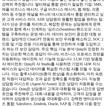
강력히 추천합니다. 멀티채널 통합 관리가 절실한 기업: SMS,
애플 비즈니스 메시지, 구글 비즈니스 메시지, 웹 채팅, 각종
SNS 등 수많은 채널을 하나의 대시보드에서 통합 관리하고 싶
은 고객 서비스 리더. AI와 상담원의 원활한 협업을 원하는 팀:
AI가 단순 문의를 처리하고, 복잡한 문제는 상담원에게 문맥
정보와 함께 즉시 인계하는 '심리스(Seamless) 핸드오프' 시스
템을 구축하려는 운영 매니저. 데이터 보안이 중요한 대형 브
랜드: 일반적인 ChatGPT 연동의 보안 우려를 해소하고, SOC 2
인증 및 기업 전용 가드레일을 통해 안전하게 AI를 도입하고
자 하는 IT 보안 담당자. 주요 핵심 기능 분석 Quiq의 진정한 가
치는 단순한 텍스트 응답이 아니라, 비즈니스 프로세스 전반을
자동화하는 '에이전틱 AI' 기능에 있습니다. LLM 기반 맞춤형
AI 에이전트: Quiq의 AI Studio를 사용하면 기업의 내부 지식
베이스와 실시간 데이터를 학습한 커스텀 AI를 만들 수 있습
니다. 이는 할루시네이션(환각 현상)을 최소화하며, 마치 숙련
된 직원이 대답하는 것과 같은 정확도를 자랑합니다. 지능형
상담원 어시스트 (Agent AI Assist): 모든 상담이 자동화될 수는
없습니다. Quiq은 상담원이 고객과 대화할 때 실시간으로 답변
초안을 추천해주고, 대화 내용을 요약하며, 고객의 감정을 분
석하여 상담원의 생산성을 극대화합니다. 강력한 엔터프라이
즈 통합: Salesforce, Zendesk, Oracle, SAP 등 기존에 사용 중인