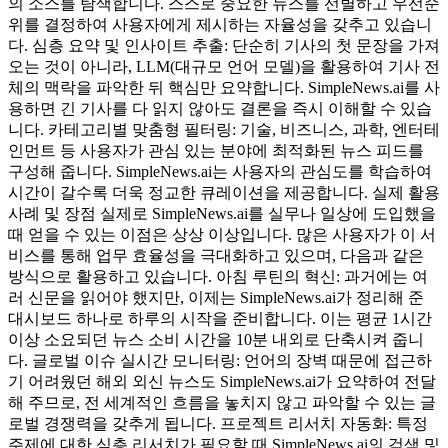
의 소스를 탐색합니다. 스스로 중요한 뉴스를 선별하고 우선순
위를 결정하여 사용자에게 제시하는 자율성을 갖추고 있습니
다. 심층 요약 및 인사이트 추출: 단순히 기사의 첫 문장을 가져
오는 것이 아니라, LLM(대규모 언어 모델)을 활용하여 기사 전
체의 맥락을 파악한 뒤 핵심만 요약합니다. SimpleNews.ai를 사
용하면 긴 기사를 다 읽지 않아도 결론을 즉시 이해할 수 있습
니다. 카테고리별 맞춤형 필터링: 기술, 비즈니스, 과학, 엔터테
인먼트 등 사용자가 관심 있는 분야에 최적화된 뉴스 피드를
구성해 줍니다. SimpleNews.ai는 사용자의 관심도를 학습하여
시간이 갈수록 더욱 정교한 큐레이션을 제공합니다. 실제 활용
사례 및 장점 실제로 SimpleNews.ai를 실무나 일상에 도입했을
때 얻을 수 있는 이점은 상상 이상입니다. 많은 사용자가 이 서
비스를 통해 업무 효율성을 극대화하고 있으며, 다음과 같은
방식으로 활용하고 있습니다. 아침 루틴의 혁신: 과거에는 여
러 신문을 읽어야 했지만, 이제는 SimpleNews.ai가 정리해 준
대시보드 하나로 하루의 시작을 준비합니다. 이는 평균 1시간
이상 소요되던 뉴스 소비 시간을 10분 내외로 단축시켜 줍니
다. 글로벌 이슈 실시간 모니터링: 언어의 장벽 때문에 접근하
기 어려웠던 해외 외신 뉴스도 SimpleNews.ai가 요약하여 전달
해 주므로, 전 세계적인 흐름을 놓치지 않고 파악할 수 있는 글
로벌 경쟁력을 갖추게 됩니다. 프로젝트 리서치 자동화: 특정
주제에 대한 심층 리서치가 필요할 때 SimpleNews.ai의 검색 및