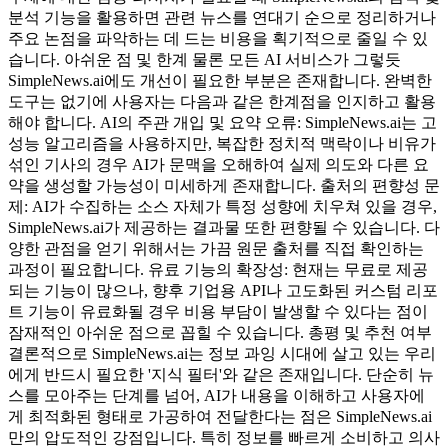
분석 기능을 활용하면 관련 뉴스를 연대기 순으로 정리하거나
주요 논점을 파악하는 데 드는 비용을 획기적으로 줄일 수 있
습니다. 아쉬운 점 및 한계 물론 모든 AI 서비스가 그렇듯
SimpleNews.ai에도 개선이 필요한 부분은 존재합니다. 완벽한
도구는 없기에 사용자는 다음과 같은 한계점을 인지하고 활용
해야 합니다. AI의 주관 개입 및 요약 오류: SimpleNews.ai는 고
성능 알고리즘을 사용하지만, 복잡한 정치적 맥락이나 비유가
섞인 기사의 경우 AI가 문맥을 오해하여 실제 의도와 다른 요
약을 생성할 가능성이 미세하게 존재합니다. 출처의 편향성 문
제: AI가 수집하는 소스 자체가 특정 성향에 치우쳐 있을 경우,
SimpleNews.ai가 제공하는 결과물 또한 편향될 수 있습니다. 다
양한 관점을 얻기 위해서는 가끔 원문 출처를 직접 확인하는
과정이 필요합니다. 유료 기능의 확장성: 현재는 무료로 제공
되는 기능이 많으나, 향후 기업용 API나 고도화된 커스텀 리포
트 기능이 유료화될 경우 비용 부담이 발생할 수 있다는 점이
잠재적인 아쉬운 점으로 꼽힐 수 있습니다. 총평 및 추천 여부
결론적으로 SimpleNews.ai는 정보 과잉 시대에 살고 있는 우리
에게 반드시 필요한 '지식 필터'와 같은 존재입니다. 단순히 뉴
스를 모아주는 단계를 넘어, AI가 내용을 이해하고 사용자에
게 최적화된 형태로 가공하여 전달한다는 점은 SimpleNews.ai
만의 압도적인 강점입니다. 특히 정보를 빠르게 소비하고 의사