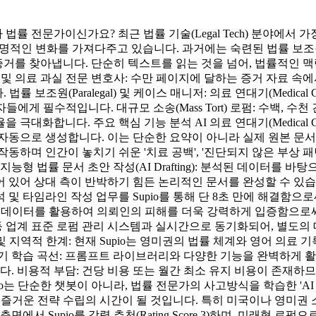
 전문가이신가요? 최근 법률 기술(Legal Tech) 분야에서 가
문가들에게 혁명적인 변화를 가져다주고 있습니다. 과거에는 숙련된 법률
심 증거를 찾아냅니다. 단순히 텍스트를 읽는 것을 넘어, 법률적인 
 및 의료 과실 전문 변호사: 수만 페이지에 달하는 증거 자료 
보조원(Paralegal) 및 케이스 매니저: 의료 연대기(Medical 
들에게 필수적입니다. 대규모 소송(Mass Tort) 로펌: 수백, 
다. 주요 핵심 기능 분석 AI 의료 연대기(Medical Chronolo
자동으로 생성합니다. 이는 단순한 요약이 아니라 실제 원본 문
으로 작동하며 인간이 놓치기 쉬운 '치료 공백', '진단되지 않은 부상
 문서 초안 작성(AI Drafting): 분석된 데이터를 바탕으로 합의 요구
어 있어 상대 측이 반박하기 힘든 논리적인 문서를 완성할 수 있습니
 및 타임라인 작성 업무를 Supio를 통해 단 8초 만에 해결함으
계 데이터를 활용하여 의뢰인의 피해를 더욱 강력하게 입증함으로써
Peer 등 업계 표준 로펌 관리 시스템과 실시간으로 동기화되어, 별도
 및 지역적 한계: 현재 Supio는 영미권의 법률 체계와 영어 의료
초기 학습 곡선: 프롬프트 라이브러리와 다양한 기능을 완벽하게 
다. 비용적 부담: 건당 비용 또는 월간 최소 유지 비용이 존재하므
io는 단순한 챗봇이 아니라, 법률 전문가의 사고방식을 학습한 'A
정은 즐거운 전략 수립의 시간이 될 것입니다. 특히 미국이나 영미
에서 Supio를 강력 추천(Rating Score 3)하며, 미래형 