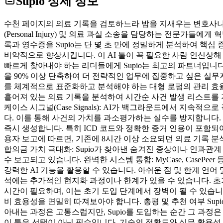
Supio
상세 정보
수천 페이지의 의료 기록을 검토하느라 밤을 지새우는 변호사나 법률
(Personal Injury) 및 의료 과실 소송을 담당하는 전
록과 영수증을 Supio는 단 몇 초 만에 정밀하게 분석하여 핵
비약적으로 향상시킵니다. 이 AI 툴이 꼭 필요한 사람 인신상해
빠르게 찾아내야 하는 리더들에게 Supio는 최고의 파트너입니다. 법률 
을 90% 이상 단축하여 더 전략적인 업무에 집중하고 싶은 실무자
를 체계적으로 표준화하고 분석해야 하는 대형 로펌의 관리 효율을 극대화합니
흩어져 있는 의료 기록을 분석하여 시간순 사건 발생 리스트를 
케이스 시그널(Case Signals): AI가 백그라운드에서 지속적
다. 이를 통해 사건의 가치를 과소평가하는 실수를 방지합니다. 지능형 법률
즉시 생성합니다. 특히 ICD 코드와 정확한 증거 인용이 포함되
용자 보고에 따르면, 기존에 8시간 이상 소요되던 의료 기록 분석
합의금 가치 극대화: Supio가 찾아낸 숨겨진 증상이나 인과관
수 보고되고 있습니다. 완벽한 시스템 통합: MyCase, Case
강력한 AI 기능을 활용할 수 있습니다. 아쉬운 점 및 한계 언어
석에는 추가적인 현지화 과정이나 한계가 있을 수 있습니다. 
시간이 필요하며, 이는 초기 도입 단계에서 장벽이 될 수 있습니
비 효용성을 면밀히 따져보아야 합니다. 총평 및 추천 여부 Sup
아내는 과정은 고통스럽지만, Supio를 도입하는 순간 그 과
이 툴은 선택이 아닌 필수입니다. 기술의 정확도와 실무 활용성 측면