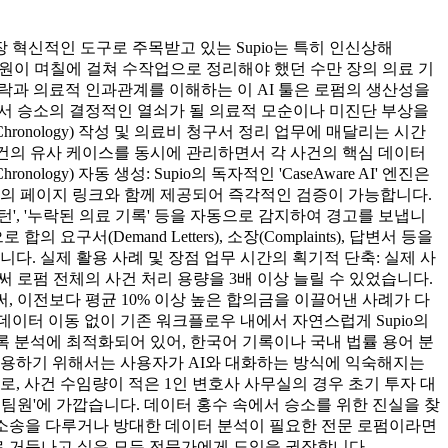
장 혁신적인 도구로 주목받고 있는 Supio는 특히 인신상해
 보조원이 며칠에 걸쳐 수작업으로 정리해야 했던 수만 장의 의료 기
맥락과 의료적 인과관계를 이해하는 이 AI 툴은 로펌의 생산성을
속에서 승소의 결정적인 열쇠가 될 의료적 모순이나 미진단 부상을
Chronology) 작성 및 의료비 청구서 정리 업무에 매달리는 시간
수천 건의 유사 케이스를 동시에 관리하면서 각 사건의 핵심 데이터
gy) 자동 생성: Supio의 독자적인 'CaseAware AI' 엔진은
서의 페이지 링크와 함께 제공되어 즉각적인 검증이 가능합니다.
 패턴', '누락된 의료 기록' 등을 자동으로 감지하여 경고를 보냅니
서(Demand Letters), 소장(Complaints), 답변서 등을
다. 실제 활용 사례 및 장점 업무 시간의 획기적 단축: 실제 사
로써 로펌 전체의 사건 처리 용량을 3배 이상 늘릴 수 있었습니다.
, 이전보다 평균 10% 이상 높은 합의금을 이끌어낸 사례가 다
의 데이터 이동 없이 기존 워크플로우 내에서 자연스럽게 Supio의
 기록 분석에 최적화되어 있어, 한국어 기록이나 국내 법률 용어 분
활용하기 위해서는 사용자가 AI와 대화하는 방식에 익숙해지는
로, 사건 수임량이 적은 1인 변호사 사무실의 경우 초기 투자 대
I 팀원'에 가깝습니다. 데이터 홍수 속에서 승소를 위한 진실을 찾
권 소송을 다루거나 방대한 데이터 분석이 필요한 전문 로펌이라면
로펌으로 거듭나고 싶은 모든 전문가에게 도입을 권장합니다.