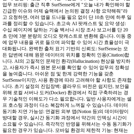
업무 브리핑: 출근 직후 SurfSense에게 "오늘 내가 확인해야 할
긴급한 이슈와 어제 슬랙에서 논의된 결정 사항 요약해줘"라
고 요청하면, 여러 앱을 드나들 필요 없이 단 10초 만에 하루 일
과를 정리할 수 있습니다. 초고속 AI 팟캐스트 및 요약 생성:
수십 페이지에 달하는 기술 백서나 시장 조사 보고서를 단 20
초 만에 3분 분량의 오디오 팟캐스트로 변환해 줍니다. 이동 중
에 업무 내용을 귀로 들으며 파악할 수 있어 시간 효율성이 극
대화됩니다. 완벽한 출처 표기 기반의 신뢰도: SurfSense는 모
든 답변에 대해 원문 데이터의 위치를 정확히 인용(Citation)합
니다. AI의 고질적인 문제인 환각(Hallucination) 현상을 방지하
고, 사용자가 즉시 원본 문서를 확인할 수 있어 업무의 정확성
을 높여줍니다. 아쉬운 점 및 한계 강력한 기능을 갖춘
SurfSense이지만, 사용 환경에 따라 고려해야 할 사항도 존재합
니다. 초기 설정의 진입장벽: 클라우드 버전은 쉽지만, 보안을
위해 로컬 서버나 도커(Docker) 환경에서 직접 구축하려는 경
우 기술적인 이해도가 다소 필요합니다. 일반 사용자에게는 셀
프 호스팅 과정이 다소 복잡하게 느껴질 수 있습니다. 데이터
동기화 지연 가능성: 연결된 외부 앱(Notion 등)의 데이터량이
방대할 경우, 실시간 동기화 과정에서 약간의 인덱싱 시간이
소요될 수 있습니다. 즉각적인 반영을 위해서는 수동 동기화가
필요한 경우가 있습니다. 모바일 환경의 제한적 기능: 현재는