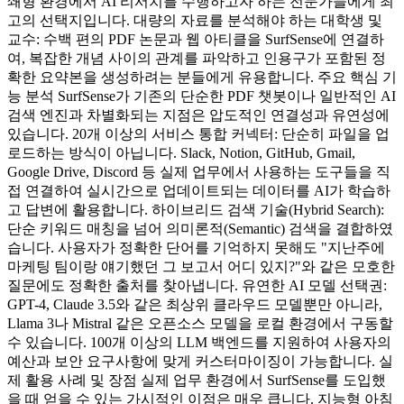
쇄형 환경에서 AI 리서치를 수행하고자 하는 전문가들에게 최
고의 선택지입니다. 대량의 자료를 분석해야 하는 대학생 및
교수: 수백 편의 PDF 논문과 웹 아티클을 SurfSense에 연결하
여, 복잡한 개념 사이의 관계를 파악하고 인용구가 포함된 정
확한 요약본을 생성하려는 분들에게 유용합니다. 주요 핵심 기
능 분석 SurfSense가 기존의 단순한 PDF 챗봇이나 일반적인 AI
검색 엔진과 차별화되는 지점은 압도적인 연결성과 유연성에
있습니다. 20개 이상의 서비스 통합 커넥터: 단순히 파일을 업
로드하는 방식이 아닙니다. Slack, Notion, GitHub, Gmail,
Google Drive, Discord 등 실제 업무에서 사용하는 도구들을 직
접 연결하여 실시간으로 업데이트되는 데이터를 AI가 학습하
고 답변에 활용합니다. 하이브리드 검색 기술(Hybrid Search):
단순 키워드 매칭을 넘어 의미론적(Semantic) 검색을 결합하였
습니다. 사용자가 정확한 단어를 기억하지 못해도 "지난주에
마케팅 팀이랑 얘기했던 그 보고서 어디 있지?"와 같은 모호한
질문에도 정확한 출처를 찾아냅니다. 유연한 AI 모델 선택권:
GPT-4, Claude 3.5와 같은 최상위 클라우드 모델뿐만 아니라,
Llama 3나 Mistral 같은 오픈소스 모델을 로컬 환경에서 구동할
수 있습니다. 100개 이상의 LLM 백엔드를 지원하여 사용자의
예산과 보안 요구사항에 맞게 커스터마이징이 가능합니다. 실
제 활용 사례 및 장점 실제 업무 환경에서 SurfSense를 도입했
을 때 얻을 수 있는 가시적인 이점은 매우 큽니다. 지능형 아침