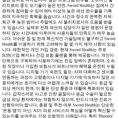
리치료의 중도 포기율이 높은 반면, Sword Health는 집에서 간
편하게 참여할 수 있어 80% 이상의 높은 세션 완수율을 기록
하며 지속적인 회복을 돕습니다. 시간과 장소의 완벽한 자유:
퇴근 후 늦은 밤이나 주말에도 AI 물리치료사의 도움을 받을
수 있습니다. 실제로 전체 세션의 상당수가 일반 병원이 운영
하지 않는 시간대에 이루어져 사용자들의 만족도가 매우 높습
니다. 아쉬운 점 및 한계 혁신적인 기술임에도 불구하고 Sword
Health를 이용하기 위해 고려해야 할 몇 가지 제약 사항이 있습
니다. 제한적인 개인 가입 경로: 현재 Sword Health는 주로
B2B(기업 복지)나 건강 보험 플랜을 통해 제공됩니다. 개인이
단독으로 구독하여 사용하기에는 진입 장벽이 존재하며, 소속
된 직장이나 가입한 보험사가 파트너여야 혜택을 온전히 누릴
수 있습니다. 디지털 기기 숙련도 필요: AI와 대화하고 센서를
연동하는 과정이 고령층이나 디지털 기기에 익숙하지 않은 사
용자에게는 초기에 다소 어렵게 느껴질 수 있습니다. 응급 및
외상 케어의 한계: 이 툴은 만성 통증과 재활에 특화되어 있습
니다. 갑작스러운 사고로 인한 골절이나 응급 수술이 필요한
급성 외상 환자에게는 적합하지 않으며, 반드시 대면 진료가
선행되어야 합니다. 총평 및 추천 여부 Sword Health는 단순한
'운동 앱'이 아닌, AI가 의료 서비스의 핵심을 어떻게 혁신할 수
있는지를 보여주는 가장 모범적인 사례입니다. 특히 'Phoenix'