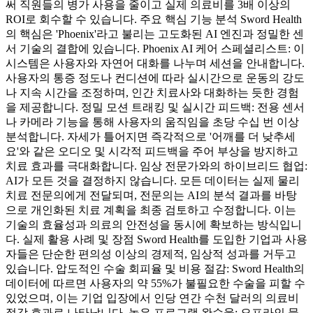
써 직원들의 병가 사용을 줄이고 실제 의료비를 3배 이상의
ROI로 회수할 수 있습니다. 주요 핵심 기능 분석 Sword Health
의 핵심은 'Phoenix'라고 불리는 고도화된 AI 엔진과 정밀한 센
서 기술의 결합에 있습니다. Phoenix AI 케어 스페셜리스트: 이
시스템은 사용자와 자연어 대화를 나누며 세션을 안내합니다.
사용자의 통증 정도나 컨디션에 따라 실시간으로 운동의 강도
나 지속 시간을 조정하며, 인간 치료사와 대화하는 듯한 경험
을 제공합니다. 정밀 모션 트래킹 및 실시간 피드백: 전용 센서
나 카메라 기능을 통해 사용자의 움직임을 초당 수십 번 이상
분석합니다. 자세가 틀어지면 즉각적으로 '어깨를 더 낮추세
요'와 같은 오디오 및 시각적 피드백을 주어 부상을 방지하고
치료 효과를 극대화합니다. 임상 전문가와의 하이브리드 협업:
AI가 모든 것을 결정하지 않습니다. 모든 데이터는 실제 물리
치료 전문의에게 전달되며, 전문의는 AI의 분석 결과를 바탕
으로 개인화된 치료 계획을 최종 검토하고 수정합니다. 이는
기술의 효율성과 의료의 안전성을 동시에 확보하는 방식입니
다. 실제 활용 사례 및 장점 Sword Health를 도입한 기업과 사용
자들은 단순한 편의성 이상의 경제적, 임상적 성과를 거두고
있습니다. 압도적인 수술 회피율 및 비용 절감: Sword Health의
데이터에 따르면 사용자의 약 55%가 불필요한 수술을 피할 수
있었으며, 이는 기업 입장에서 인당 연간 수천 달러의 의료비
절감 효과로 나타납니다. 높은 프로그램 완수율: 오프라인 물