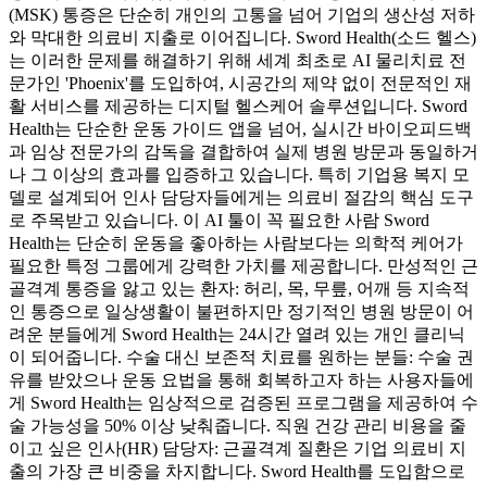
(MSK) 통증은 단순히 개인의 고통을 넘어 기업의 생산성 저하
와 막대한 의료비 지출로 이어집니다. Sword Health(소드 헬스)
는 이러한 문제를 해결하기 위해 세계 최초로 AI 물리치료 전
문가인 'Phoenix'를 도입하여, 시공간의 제약 없이 전문적인 재
활 서비스를 제공하는 디지털 헬스케어 솔루션입니다. Sword
Health는 단순한 운동 가이드 앱을 넘어, 실시간 바이오피드백
과 임상 전문가의 감독을 결합하여 실제 병원 방문과 동일하거
나 그 이상의 효과를 입증하고 있습니다. 특히 기업용 복지 모
델로 설계되어 인사 담당자들에게는 의료비 절감의 핵심 도구
로 주목받고 있습니다. 이 AI 툴이 꼭 필요한 사람 Sword
Health는 단순히 운동을 좋아하는 사람보다는 의학적 케어가
필요한 특정 그룹에게 강력한 가치를 제공합니다. 만성적인 근
골격계 통증을 앓고 있는 환자: 허리, 목, 무릎, 어깨 등 지속적
인 통증으로 일상생활이 불편하지만 정기적인 병원 방문이 어
려운 분들에게 Sword Health는 24시간 열려 있는 개인 클리닉
이 되어줍니다. 수술 대신 보존적 치료를 원하는 분들: 수술 권
유를 받았으나 운동 요법을 통해 회복하고자 하는 사용자들에
게 Sword Health는 임상적으로 검증된 프로그램을 제공하여 수
술 가능성을 50% 이상 낮춰줍니다. 직원 건강 관리 비용을 줄
이고 싶은 인사(HR) 담당자: 근골격계 질환은 기업 의료비 지
출의 가장 큰 비중을 차지합니다. Sword Health를 도입함으로