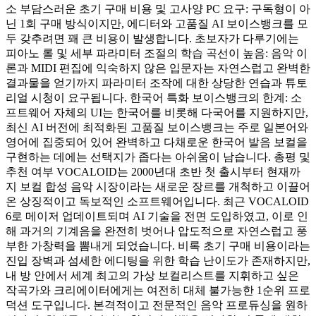
소 부담스러운 초기 구매 비용 및 고사양 PC 요구: 구독형이 아
닌 1회 구매 방식이지만, 에디터와 고품질 AI 보이스뱅크를 모
두 갖추려면 꽤 큰 비용이 발생합니다. 초보자가 다루기에는
피아노 롤 및 세부 파라미터 조절의 학습 곡선이 높음: 음악 이
론과 MIDI 편집에 익숙하지 않은 입문자는 자연스럽고 완벽한
결과물을 얻기까지 파라미터 조작에 대한 상당한 연습과 튜토
리얼 시청이 요구됩니다. 한국어 특화 보이스뱅크의 한계: 소
프트웨어 자체의 UI는 한국어를 비롯해 다국어를 지원하지만,
최신 AI 버전에 최적화된 고품질 보이스뱅크는 주로 일본어와
영어에 집중되어 있어 완벽하고 다채로운 한국어 발음 보컬을
구현하는 데에는 선택지가 좁다는 아쉬움이 남습니다. 총평 및
추천 여부 VOCALOID는 2000년대 초반 첫 출시부터 현재까
지 보컬 합성 음악 시장이라는 새로운 장르를 개척하고 이끌어
온 상징적이고 독보적인 소프트웨어입니다. 최근 VOCALOID
6로 메이저 업데이트되며 AI 기술을 전면 도입하였고, 이로 인
해 과거의 기계음을 완전히 벗어나 압도적으로 자연스럽고 풍
부한 가창력을 뽐내게 되었습니다. 비록 초기 구매 비용이라는
진입 장벽과 섬세한 에디팅을 위한 학습 난이도가 존재하지만,
내 방 안에서 세계 최고의 가상 보컬리스트를 지휘하고 싶은
작곡가와 크리에이터에게는 여전히 대체 불가능한 1순위 프로
덕션 도구입니다. 본격적이고 전문적인 음악 프로듀싱을 원하