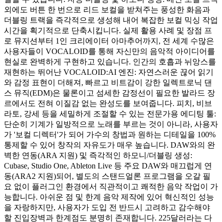
외에도 버튼 한 번으로 리드 보컬을 받쳐주는 풍성한 화음과
더블링 트랙을 즉각적으로 생성해 내어 복잡한 보컬 믹싱 작업
시간을 획기적으로 단축시킵니다. 실제 활용 사례 및 장점 프
로 뮤지션부터 1인 크리에이터 아마추어까지, 전 세계 수많은
사용자들이 VOCALOID를 통해 자신만의 음악적 아이디어를
현실로 완벽하게 구현하고 있습니다. 인간의 호흡과 뉘앙스를
재현하는 뛰어난 VOCALOID:AI 엔진: 자연스러운 끊어 읽기
와 감정 표현이 더해져, 빠르고 비트감이 강한 일렉트로닉 댄
스 뮤직(EDM)은 물론이고 섬세한 감정선이 필요한 발라드 장
르에서도 전혀 이질감 없는 완성도를 보여줍니다. 피치, 비브
라토, 강세 등을 세밀하게 조절할 수 있는 전문가용 에디팅 툴:
단순히 기계가 일방적으로 노래를 부르는 것이 아니라, 사용자
가 '보컬 디렉터'가 되어 가수의 창법과 원하는 디테일을 100%
통제할 수 있어 창작의 자유도가 매우 높습니다. DAW와의 완
벽한 연동(ARA 지원) 및 즉각적인 하모니/더블링 생성:
Cubase, Studio One, Ableton Live 등 주요 DAW와 매끄럽게 연
동(ARA2 지원)되어, 별도의 스탠드얼론 프로그램을 오갈 필
요 없이 플러그인 환경에서 직관적이고 쾌적한 음악 작업이 가
능합니다. 아쉬운 점 및 한계 음악 제작에 있어 혁신적인 성능
을 자랑하지만, 사용자가 도입 전 반드시 고려하고 감수해야
할 진입장벽과 한계점도 분명히 존재합니다. 225달러라는 다