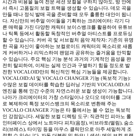
시간과 비용을 들여 전문 세션 보컬을 구하지 않아도, 방 안에
서 즉시 고품질의 보컬 트랙을 생성할 수 있습니다. 데모 곡을
만들 때나 정식 발매 곡을 준비할 때 모두 훌륭한 대안이 됩니
다. 자신만의 버추얼 아이돌을 기획하는 크리에이터: 각기 다
른 매력을 가진 다양한 캐릭터 보이스뱅크를 활용하여 유튜브
나 틱톡 등에서 활동할 독창적인 버추얼 아티스트를 프로듀싱
할 수 있습니다. 커버 곡 및 서브컬처 음악 제작자: 기존의 유명
한 곡을 자신이 좋아하는 보컬로이드 캐릭터의 목소리로 새롭
게 커버하거나 리믹스하여 팬덤과 공유하는 즐거움을 만끽할
수 있습니다. 주요 핵심 기능 분석 과거의 기계적인 음성을 완
전히 탈피하여, 이제는 실제 인간과 구별하기 힘들 정도로 발
전한 VOCALOID만의 혁신적인 핵심 기능들을 제공합니다.
VOCALOID:AI 및 VOCALO CHANGER 기능 (독보적 기능):
수많은 보컬 데이터를 학습한 딥러닝 기반의 VOCALOID:AI
엔진을 통해 인간 수준의 자연스러운 보컬 생성이 가능합니다.
나아가 크리에이터의 가창 스타일이나 오디오 데이터를 그대
로 복제하여 특정 보이스뱅크의 목소리로 변환해 주는
VOCALO CHANGER 기능은 타 툴에서는 볼 수 없는 독보적
인 강점입니다. 세밀한 보컬 디렉팅 도구: 직관적인 피아노 롤
인터페이스 상에서 노트마다 피치(음정), 비브라토(떨림), 숨소
리(브레스), 타이밍 등을 마우스 클릭만으로 아주 세밀하게 조
절할 수 있습니다. 자동 더블링 및 하모니 생성: 메인 보컬 트랙