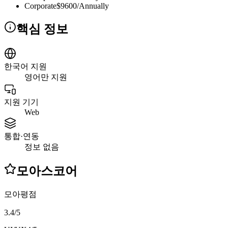
Corporate
$9600/Annually
핵심 정보
한국어 지원
영어만 지원
지원 기기
Web
통합·연동
정보 없음
모아스코어
모아평점
3.4
/
5