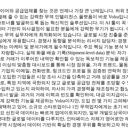
바이어와 공급업체를 찾는 것은 언제나 가장 큰 난제입니다. 허위
줄 수 있는 강력한 무역 인텔리전스 플랫폼이 바로 Volza입니다.
 파트너를 발굴하도록 돕는 혁신적인 솔루션입니다. 이 AI 툴이 꼭 
 기반의 의사결정이 필요한 분들에게 강력한 무기가 됩니다. 수
는 무역 실무자에게 최적화되어 있습니다. 글로벌 시장 진출을 준
팀에게 유용합니다. 경쟁사 동향을 분석하는 리서치 담당자: 경쟁
는 마케터 및 분석가에게 필수적입니다. 주요 핵심 기능 분석 Vo
을 자랑합니다. 실제 화물 배송 기록(Shipment-level data) 분
로 거래가 이루어진 내역만 확인할 수 있는 독보적인 기능을 제공합니
0개 이상의 맞춤형 대시보드를 통해 시장 점유율, 가격 트렌드, 
당 기업의 이메일, 전화번호, 링크드인 프로필 등 검증된 연락처
za를 도입한 기업들은 시장 조사 시간을 단축하고 거래 성공률을 크
므로, 특정 지역에 국한되지 않고 글로벌 공급망 전체를 조망할 수
 수입하고 있는지 파악하여, 자사의 가격 경쟁력을 재조정하고 협
트너 발굴: 과거의 거래 이력과 빈도를 확인하여, 대금 미지급이
계 강력한 기능을 제공하는 Volza이지만, 도입 전 몇 가지 고려
 채택하고 있어, 소규모 스타트업이나 1인 무역업자에게는 초기 
주요 선진국 데이터는 빠르게 업데이트되지만, 일부 개발도상국이
: 방대한 글로벌 데이터를 다루지만, 인터페이스 자체가 영어로만
로벌 무역 시장에서 데이터 기반의 확실한 경쟁 우위를 확보하고자 하