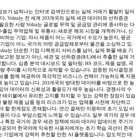
 정보가 넘쳐나는 인터넷 검색만으로는 실제 거래가 활발히 일어
 Volza는 전 세계 203개국의 실제 세관 데이터와 선하증권
필요한 사람 Volza는 글로벌 무역 및 공급망 관리에 종사하는 다
출입 무역업체 및 유통사: 새로운 해외 시장을 개척하거나, 신
비하는 기업: 자사 제품이 어느 국가에서 수요가 높은지, 평균
 기업이 어느 국가의 어떤 공급업체로부터 물건을 소싱하고 있
lza는 단순한 기업 디렉토리 서비스를 넘어, 실제 화물 배송 기
석: 자가 보고된 정보가 아닌, 세관 및 선하증권(B/L)에서 추출한 실제 거
다. 심층 분석 대시보드 및 필터링: HS 코드, 제품 설명, 국
물동량 추이를 시각적으로 파악할 수 있습니다. 검증된 의사결정권
 정보를 함께 제공하여 즉각적인 비즈니스 컨택이 가능하도록 지원
게 높이고 있습니다. 203개국의 방대한 데이터를 바탕으로 한 높
 있어 데이터의 신뢰성과 활용도가 매우 높습니다. 경쟁사의 수
상 테이블에서 유리한 고지를 차지할 수 있는 강력한 장점이 있습
나 불량 제품 납품 등의 리스크가 있는 업체를 사전에 차단하고
해야 할 한계점도 존재합니다. 연간 결제만 지원하여 초기 도입 비
비용이 다소 부담스럽게 느껴질 수 있습니다. 일부 국가의 경우 데
나 특정 국가의 경우 세관 정책에 따라 데이터 업데이트 주기가
 제공되어 한국어에 익숙한 사용자에게는 초기 학습 곡선이 존재
는 기업에게 강력히 추천할 만한 AI 플랫폼입니다. 압도적인 데