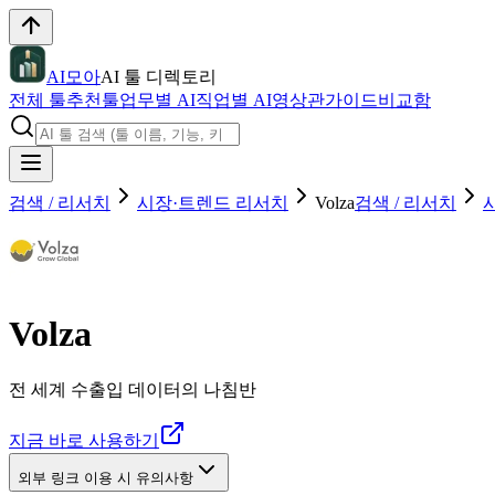
AI모아
AI 툴 디렉토리
전체 툴
추천툴
업무별 AI
직업별 AI
영상관
가이드
비교함
검색 / 리서치
시장·트렌드 리서치
Volza
검색 / 리서치
Volza
전 세계 수출입 데이터의 나침반
지금 바로 사용하기
외부 링크 이용 시 유의사항