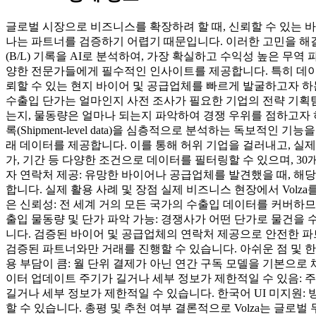
글로벌 시장으로 비즈니스를 확장하려 할 때, 신뢰할 수 있는 
나는 파트너를 검증하기 어렵기 때문입니다. 이러한 고민을 해결해 
(B/L) 기록을 AI로 분석하여, 가장 확실하고 수익성 높은 무역
양한 전문가들에게 필수적인 인사이트를 제공합니다. 특히 데이터
뢰할 수 있는 현지 바이어 및 공급업체를 빠르게 발굴하고자 하
수출입 단가는 얼마인지 사전 조사가 필요한 기업의 전략 기획
는지, 물동량은 얼마나 되는지 파악하여 경쟁 우위를 점하고자 하
록(Shipment-level data)을 심층적으로 분석하는 독보적인 기능
래 데이터를 제공합니다. 이를 통해 허위 기업을 걸러내고, 실제
가, 기간 등 다양한 조건으로 데이터를 필터링할 수 있으며, 3
자 연락처 제공: 유망한 바이어나 공급업체를 발견했을 때, 해
합니다. 실제 활용 사례 및 장점 실제 비즈니스 현장에서 Vol
은 신뢰성: 전 세계 거의 모든 국가의 수출입 데이터를 커버하
출입 물동량 및 단가 파악 가능: 경쟁사가 어떤 단가로 물건을
니다. 검증된 바이어 및 공급업체의 연락처 제공으로 안전한 파
검증된 파트너와만 거래를 진행할 수 있습니다. 아쉬운 점 및 한
용 부담이 큼: 월 단위 결제가 아닌 연간 구독 모델을 기본으로
이터 업데이트 주기가 길거나 세부 정보가 제한적일 수 있음: 
길거나 세부 정보가 제한적일 수 있습니다. 한국어 UI 미지원
할 수 있습니다. 총평 및 추천 여부 결론적으로 Volza는 글