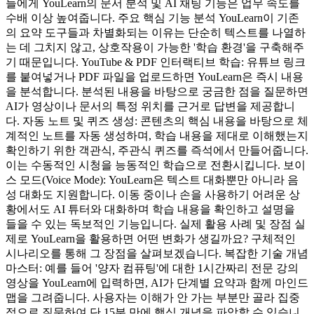
들에게 YouLearn의 문서 분석 및 AI 채팅 기능은 업무 속도를
수배 이상 높여줍니다. 주요 핵심 기능 분석 YouLearn이 기존
의 요약 도구들과 차별화되는 이유는 단순히 텍스트를 나열하
는 데 그치지 않고, 상호작용이 가능한 '학습 환경'을 구축해주
기 때문입니다. YouTube & PDF 인터랙티브 학습: 유튜브 링크
를 붙여넣거나 PDF 파일을 업로드하면 YouLearn은 즉시 내용
을 분석합니다. 분석된 내용을 바탕으로 궁금한 점을 질문하면
AI가 영상이나 문서의 특정 위치를 근거로 답변을 제공합니
다. 자동 노트 및 퀴즈 생성: 콘텐츠의 핵심 내용을 바탕으로 체
계적인 노트를 자동 생성하며, 학습 내용을 제대로 이해했는지
확인하기 위한 객관식, 주관식 퀴즈를 즉석에서 만들어줍니다.
이는 수동적인 시청을 능동적인 학습으로 전환시킵니다. 보이
스 모드(Voice Mode): YouLearn은 텍스트 대화뿐만 아니라 음
성 대화도 지원합니다. 이동 중이나 손을 사용하기 어려운 상
황에서도 AI 튜터와 대화하며 학습 내용을 확인하고 설명을
들을 수 있는 독보적인 기능입니다. 실제 활용 사례 및 장점 실
제로 YouLearn을 활용하면 어떤 변화가 생길까요? 구체적인
시나리오를 통해 그 장점을 살펴보겠습니다. 복잡한 기술 개념
마스터: 예를 들어 '양자 컴퓨팅'에 대한 1시간짜리 전문 강의
영상을 YouLearn에 입력하면, AI가 단계별 요약과 함께 마인드
맵을 그려줍니다. 사용자는 이해가 안 가는 부분만 골라 집중
적으로 질문하여 단 15분 만에 핵심 개념을 파악할 수 있습니