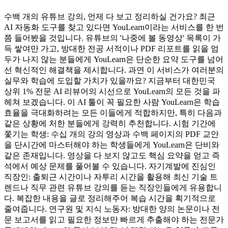
수백 개의 유튜브 강의, 언제 다 보고 정리하실 건가요? 최근
AI 자동화 도구를 찾고 있다면 YouLearn이라는 서비스를 한 번
쯤 들어봤을 것입니다. 유튜브의 '나중에 볼 동영상' 목록이 가
득 쌓여만 가고, 방대한 전공 서적이나 PDF 리포트를 읽을 엄
두가 나지 않는 분들에게 YouLearn은 단순한 요약 도구를 넘어
선 혁신적인 해결책을 제시합니다. 과연 이 서비스가 여러분의
실무와 학습에 도입할 가치가 있을까요? 지금부터 대한민국
상위 1% 전문 AI 리뷰어의 시선으로 YouLearn의 모든 것을 파
헤쳐 보겠습니다. 이 AI 툴이 꼭 필요한 사람 YouLearn은 학습
효율을 극대화하려는 모든 이들에게 적합하지만, 특히 다음과
같은 상황에 처한 분들에게 강력히 추천합니다. 시험 기간에
쫓기는 학생: 수십 개의 강의 영상과 수백 페이지의 PDF 교안
을 단시간에 마스터해야 하는 학생들에게 YouLearn은 단비와
같은 존재입니다. 영상을 다 보지 않고도 핵심 요약을 얻고 즉
석에서 예상 문제를 풀어볼 수 있습니다. 자기계발에 진심인
직장인: 출퇴근 시간이나 자투리 시간을 활용해 최신 기술 트
렌드나 직무 관련 유튜브 강의를 듣는 직장인들에게 유용합니
다. 복잡한 내용을 글로 정리해주어 복습 시간을 획기적으로
줄여줍니다. 연구원 및 지식 노동자: 방대한 양의 논문이나 전
문 보고서를 읽고 필요한 정보만 빠르게 추출해야 하는 전문가