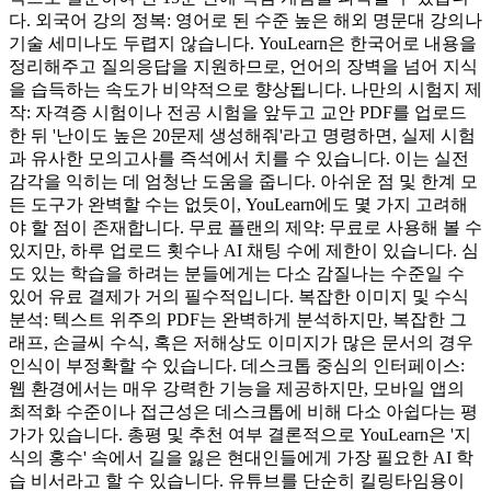
다. 외국어 강의 정복: 영어로 된 수준 높은 해외 명문대 강의나
기술 세미나도 두렵지 않습니다. YouLearn은 한국어로 내용을
정리해주고 질의응답을 지원하므로, 언어의 장벽을 넘어 지식
을 습득하는 속도가 비약적으로 향상됩니다. 나만의 시험지 제
작: 자격증 시험이나 전공 시험을 앞두고 교안 PDF를 업로드
한 뒤 '난이도 높은 20문제 생성해줘'라고 명령하면, 실제 시험
과 유사한 모의고사를 즉석에서 치를 수 있습니다. 이는 실전
감각을 익히는 데 엄청난 도움을 줍니다. 아쉬운 점 및 한계 모
든 도구가 완벽할 수는 없듯이, YouLearn에도 몇 가지 고려해
야 할 점이 존재합니다. 무료 플랜의 제약: 무료로 사용해 볼 수
있지만, 하루 업로드 횟수나 AI 채팅 수에 제한이 있습니다. 심
도 있는 학습을 하려는 분들에게는 다소 감질나는 수준일 수
있어 유료 결제가 거의 필수적입니다. 복잡한 이미지 및 수식
분석: 텍스트 위주의 PDF는 완벽하게 분석하지만, 복잡한 그
래프, 손글씨 수식, 혹은 저해상도 이미지가 많은 문서의 경우
인식이 부정확할 수 있습니다. 데스크톱 중심의 인터페이스:
웹 환경에서는 매우 강력한 기능을 제공하지만, 모바일 앱의
최적화 수준이나 접근성은 데스크톱에 비해 다소 아쉽다는 평
가가 있습니다. 총평 및 추천 여부 결론적으로 YouLearn은 '지
식의 홍수' 속에서 길을 잃은 현대인들에게 가장 필요한 AI 학
습 비서라고 할 수 있습니다. 유튜브를 단순히 킬링타임용이