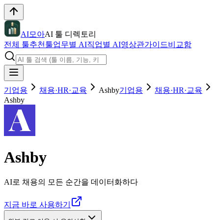
AI모아
AI 툴 디렉토리
전체 툴
추천툴
업무별 AI
직업별 AI
영상관
가이드
비교함
기업용
채용·HR·교육
Ashby
기업용
채용·HR·교육
Ashby
Ashby
AI로 채용의 모든 순간을 데이터화하다
지금 바로 사용하기