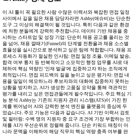
이 AI 툴이 꼭 필요한 사람 수많은 이력서와 복잡한 면접 일정
사이에서 길을 잃은 채용 담당자라면 Ashby(애슈비)는 단순한
도구 그 이상의 해결책이 될 것입니다. 특히 다음과 같은 환경
에 처한 분들에게 강력히 추천합니다. 데이터 기반 채용을 중
시하는 스타트업 및 성장 기업: 단순히 채용 공고를 올리는 것
을 넘어, 채용 깔때기(Funnel)의 단계별 전환율과 채용 소스별
효율성을 실시간으로 분석하고 싶은 팀에 적합합니다. 채용 프
로세스 자동화가 절실한 인사팀: 면접 일정 조율, 이메일 발송,
합격 여부 통지 등 반복적이고 소모적인 행정 업무를 AI로 대
체하여 핵심 역량인 '인재 발굴'에 집중하고자 하는 조직에게
최적입니다. 면접 피드백의 질을 높이고 싶은 평가자: 면접 내
용을 일일이 메모하느라 후보자와의 대화에 집중하지 못하는
상황을 방지하고, AI가 생성한 고품질 요약을 통해 객관적인
평가를 내리고 싶은 면접관들에게 필수적입니다. 주요 핵심 기
능 분석 Ashby는 기존의 지원자 관리 시스템(ATS)이 가진 한
계를 뛰어넘어 AI와 강력한 분석 엔진을 플랫폼의 중심에 두
었습니다. 주요 기능은 다음과 같습니다. AI 기반 이력서 검토
및 필터링: 수백 명의 지원자 중 요구 조건에 가장 부합하는 인
재를 AI가 우선순위로 정렬해 줍니다. 단순 키워드 매칭이 아
니라 문맥을 이해하여 해당 직무의 핵심 역량 충족 여부를 판