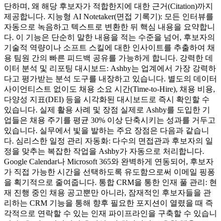
단하며, 왜 해당 후보자가 적합한지에 대한 근거(Citation)까지
제공합니다. 지능형 AI Notetaker(면접 기록기): 모든 인터뷰를
자동으로 녹음하고 텍스트로 변환한 뒤 핵심 내용을 요약합니
다. 이 기능은 단순히 말한 내용을 적는 수준을 넘어, 후보자의
기술적 역량이나 소프트 스킬에 대한 인사이트를 추출하여 채
용 팀원 간의 빠른 피드백 공유를 가능하게 합니다. 강력한 데
이터 분석 및 리포팅 대시보드: Ashby는 업계에서 가장 강력하
다고 평가받는 분석 도구를 내장하고 있습니다. 별도의 데이터
사이언티스트 없이도 채용 소요 시간(Time-to-Hire), 채용 비용,
다양성 지표(DEI) 등을 시각화된 대시보드로 즉시 확인할 수
있습니다. 실제 활용 사례 및 장점 실제로 Ashby를 도입한 기
업들은 채용 주기를 평균 30% 이상 단축시키는 성과를 거두고
있습니다. 실무에서 빛을 발하는 주요 장점은 다음과 같습니
다. 심리스한 일정 관리 자동화: 다수의 면접관과 후보자의 일
정을 맞추는 복잡한 작업을 Ashby가 자동으로 처리합니다.
Google Calendar나 Microsoft 365와 완벽하게 연동되어, 후보자
가 직접 가능한 시간을 선택하도록 유도함으로써 이메일 핑퐁
을 획기적으로 줄여줍니다. 통합 CRM을 통한 인재 풀 관리: 현
재 진행 중인 채용 공고뿐만 아니라, 잠재적인 후보자들을 관
리하는 CRM 기능을 통해 향후 필요한 포지션이 열렸을 때 즉
각적으로 연락할 수 있는 인재 파이프라인을 구축할 수 있습니