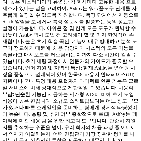
다. 높은 커스터마이징 유연성: 각 회사마다 고유한 채용 프로
세스가 있다는 점을 고려하여, Ashby는 워크플로우 단계를 자
유롭게 설정할 수 있도록 지원합니다. 특정 단계에서 자동으로
Slack 알림을 보내거나 특정 설문지를 발송하는 등의 정교한
설정이 가능합니다. 아쉬운 점 및 한계 모든 도구가 완벽할 수
없듯이 Ashby 역시 도입 전 고려해야 할 몇 가지 한계점이 존
재합니다. 높은 초기 학습 곡선: 기능이 매우 방대하고 분석 도
구가 정교하기 때문에, 채용 담당자가 시스템의 모든 기능을
숙달하고 대시보드를 커스텀하는 데까지 다소 시간이 걸릴 수
있습니다. 초기 세팅 과정에서 전문가의 가이드가 필요할 수
있습니다. 언어 지원 및 지역적 특성: 현재 Ashby는 영어권 시
장을 중심으로 설계되어 있어 한국어 사용자 인터페이스(UI)
지원이나 국내 특정 채용 포털과의 다이렉트 연동 기능은 글로
벌 서비스에 비해 상대적으로 제한적일 수 있습니다. 비용적
부담: 단순한 기능만 제공하는 저가형 ATS에 비해 초기 도입
비용이 높은 편입니다. 소규모 스타트업보다는 어느 정도 규모
가 있거나 빠른 스케일업을 준비하는 팀에게 경제적 타당성이
더 높습니다. 총평 및 추천 여부 종합적으로 볼 때, Ashby는 '데
이터에 미친 채용 팀'을 위한 최고의 도구입니다. 단순히 지원
자를 추적하는 수준을 넘어, 우리 회사의 채용 과정 중 어디에
서 인재가 이탈하는지, 어떤 면접관이 가장 정확한 평가를 내
리는지 등의 심층적인 통찰을 제공하기 때문입니다. AI