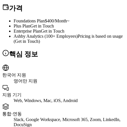
가격
Foundations Plan
$400/Month~
Plus Plan
Get in Touch
Enterprise Plan
Get in Touch
Ashby Analytics (100+ Employees)
Pricing is based on usage
(Get in Touch)
핵심 정보
한국어 지원
영어만 지원
지원 기기
Web, Windows, Mac, iOS, Android
통합·연동
Slack, Google Workspace, Microsoft 365, Zoom, LinkedIn,
DocuSign