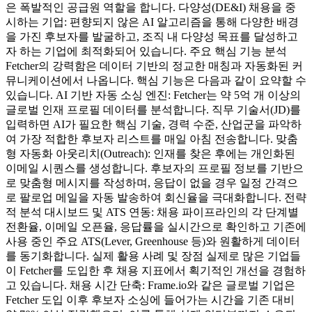
은 폭발적인 공급원 역할을 합니다. 다양성(DE&I) 채용을 중
시하는 기업: 편향되지 않은 AI 알고리즘을 통해 다양한 배경
을 가진 후보자를 발굴하고, 조직 내 다양성 목표를 달성하고
자 하는 기업에 최적화되어 있습니다. 주요 핵심 기능 분석
Fetcher의 강력함은 데이터 기반의 정교한 매칭과 자동화된 커
뮤니케이션에서 나옵니다. 핵심 기능은 다음과 같이 요약할 수
있습니다. AI 기반 자동 소싱 엔진: Fetcher는 약 5억 개 이상의
글로벌 인재 프로필 데이터를 분석합니다. 직무 기술서(JD)를
입력하면 AI가 필요한 핵심 기술, 경력 수준, 산업군을 파악하
여 가장 적합한 후보자 리스트를 매일 아침 전송합니다. 맞춤
형 자동화 아웃리치(Outreach): 인재를 찾은 후에는 개인화된
이메일 시퀀스를 생성합니다. 후보자의 프로필 정보를 기반으
로 맞춤형 메시지를 작성하며, 응답이 없을 경우 일정 간격으
로 팔로업 메일을 자동 발송하여 회신율을 극대화합니다. 전략
적 분석 대시보드 및 ATS 연동: 채용 파이프라인의 각 단계별
전환율, 이메일 오픈율, 응답률을 실시간으로 확인하고 기존에
사용 중인 주요 ATS(Lever, Greenhouse 등)와 원활하게 데이터
를 동기화합니다. 실제 활용 사례 및 장점 실제로 많은 기업들
이 Fetcher를 도입한 후 채용 지표에서 획기적인 개선을 경험하
고 있습니다. 채용 시간 단축: Frame.io와 같은 글로벌 기업은
Fetcher 도입 이후 후보자 소싱에 들어가는 시간을 기존 대비