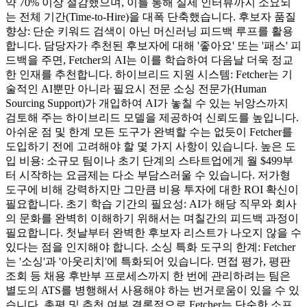
약 70% 이상 절감했으며, 이를 통해 실제 인터뷰까지 소요되
는 전체 기간(Time-to-Hire)을 대폭 단축했습니다. 후보자 품질
향상: 단순 키워드 검색이 아닌 머신러닝 피드백 루프를 활용
합니다. 담당자가 추천된 후보자에 대해 '좋아요' 또는 '패스' 피
드백을 주면, Fetcher의 AI는 이를 학습하여 다음날 더욱 정교
한 인재를 추천합니다. 하이브리드 지원 시스템: Fetcher는 기
술적인 AI뿐만 아니라 필요시 전문 소싱 전문가(Human
Sourcing Support)가 개입하여 AI가 놓칠 수 있는 뉘앙스까지
검토해 주는 하이브리드 모델을 제공하여 신뢰도를 높입니다.
아쉬운 점 및 한계 모든 도구가 완벽할 수는 없듯이 Fetcher를
도입하기 전에 고려해야 할 몇 가지 사항이 있습니다. 높은 도
입 비용: 소규모 팀이나 초기 단계의 스타트업에게 월 $499부
터 시작하는 요금제는 다소 부담스러울 수 있습니다. 저가형
도구에 비해 강력하지만 그만큼 비용 투자에 대한 ROI 확신이
필요합니다. 초기 학습 기간의 필요성: AI가 해당 직무와 회사
의 문화를 완벽히 이해하기 위해서는 며칠간의 피드백 과정이
필요합니다. 첫날부터 완벽한 후보자 리스트가 나오지 않을 수
있다는 점을 인지해야 합니다. 소싱 특화 도구의 한계: Fetcher
는 '소싱'과 '아웃리치'에 특화되어 있습니다. 면접 평가, 평판
조회 등 채용 후반부 프로세스까지 한 번에 관리하려는 팀은
별도의 ATS를 병행해서 사용해야 하는 번거로움이 있을 수 있
습니다. 총평 및 추천 여부 결론적으로 Fetcher는 단순한 소프