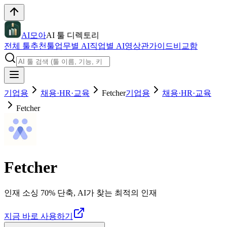
AI모아
AI 툴 디렉토리
전체 툴
추천툴
업무별 AI
직업별 AI
영상관
가이드
비교함
기업용
채용·HR·교육
Fetcher
기업용
채용·HR·교육
Fetcher
Fetcher
인재 소싱 70% 단축, AI가 찾는 최적의 인재
지금 바로 사용하기