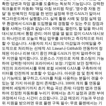
확한 답변과 작업 결과를 도출하는 독보적 기능입니다. 강력한
워크플로우 자동화: '매일 아침 브리핑 작성', '영수증 자동 전
달' 등 반복적인 작업을 한 번만 설정해 두면 GAIA가 알아서
백그라운드에서 실행합니다. 실제 활용 사례 및 장점 실제 업
무 환경에서 GAIA를 도입했을 때 경험할 수 있는 주요 장점과
활용 사례는 다음과 같습니다. 이메일, 캘린더, 할 일을 하나의
대시보드에서 통합 관리: 여러 앱을 열 필요 없이 GAIA 대시보
드 하나만으로 오늘의 핵심 업무를 파악하고 즉각적으로 처리
할 수 있습니다. 사용자의 지시 없이도 마감일과 이메일을 주
도적으로 처리하는 선제적 AI: Linear나 GitHub와 연동하여 정
체된 이슈나 리뷰 대기 중인 PR을 GAIA가 먼저 알려주어 업
무 지연을 방지합니다. 오픈소스 기반으로 자체 호스팅이 가능
하여 강력한 데이터 프라이버시 보장: 기업의 보안 정책이나
개인의 프라이버시를 위해 로컬 서버에 GAIA를 구축하여 데
이터를 안전하게 보호할 수 있습니다. 아쉬운 점 및 한계 뛰어
난 기능에도 불구하고, GAIA를 처음 사용하는 분들이 겪을 수
있는 몇 가지 아쉬운 점이 존재합니다. 100여 개의 툴 연동을
완벽히 세팅하기까지 초기 학습 곡선 존재: 다양한 앱과 연동
하여 진정한 자동화를 누리기 위해서는 초기 설정과 권한 부여
과정에서 다소 시간이 소요됩니다. 고급 메모리 기능과 우선순
위 지원을 받으려면 유료 플랜 구독 필수: 무료 플랜에서는 기