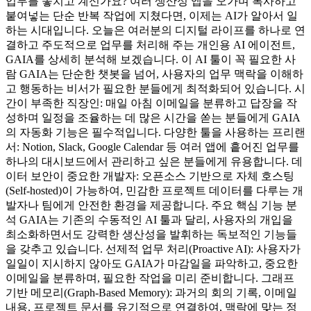
업무를 놓치고 계신가요? 여러 생산성 앱을 오가며 복사하고
붙여넣는 단순 반복 작업에 지쳤다면, 이제는 AI가 알아서 일
하는 시대입니다. 오늘은 여러분의 디지털 라이프를 하나로 연
결하고 주도적으로 업무를 처리해 주는 개인용 AI 에이전트,
GAIA를 상세히 분석해 보겠습니다. 이 AI 툴이 꼭 필요한 사
람 GAIA는 단순한 챗봇을 넘어, 사용자의 업무 맥락을 이해하
고 행동하는 비서가 필요한 분들에게 최적화되어 있습니다. 시
간이 부족한 직장인: 매일 아침 이메일을 분류하고 답장을 작
성하며 일정을 조율하는 데 많은 시간을 쏟는 분들에게 GAIA
의 자동화 기능은 필수적입니다. 다양한 툴을 사용하는 프리랜
서: Notion, Slack, Google Calendar 등 여러 앱에 흩어진 업무를
하나의 대시보드에서 관리하고 싶은 분들에게 유용합니다. 데
이터 보안이 중요한 개발자: 오픈소스 기반으로 자체 호스팅
(Self-hosted)이 가능하여, 민감한 프로젝트 데이터를 다루는 개
발자나 팀에게 안전한 환경을 제공합니다. 주요 핵심 기능 분
석 GAIA는 기존의 수동적인 AI 툴과 달리, 사용자의 개입을
최소화하면서도 강력한 생산성을 발휘하는 독보적인 기능들
을 갖추고 있습니다. 선제적 업무 처리(Proactive AI): 사용자가
일일이 지시하지 않아도 GAIA가 마감일을 파악하고, 중요한
이메일을 분류하며, 필요한 작업을 미리 준비합니다. 그래프
기반 메모리(Graph-Based Memory): 과거의 회의 기록, 이메일
내용, 프로젝트 문서를 유기적으로 연결하여, 맥락에 맞는 정