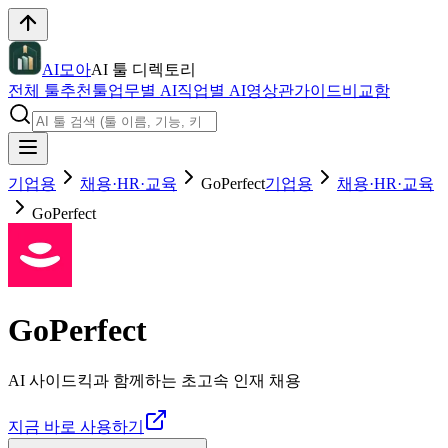
AI모아
AI 툴 디렉토리
전체 툴
추천툴
업무별 AI
직업별 AI
영상관
가이드
비교함
기업용
채용·HR·교육
GoPerfect
기업용
채용·HR·교육
GoPerfect
GoPerfect
AI 사이드킥과 함께하는 초고속 인재 채용
지금 바로 사용하기