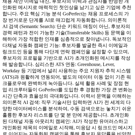
채용 제안 이메일 대신, 후보자의 이력과 관심사를 반영한 개
인화된 메시지로 매력적인 첫인상을 남기고 싶은 기업에 추천
합니다. 주요 핵심 기능 분석 GoPerfect는 채용 프로세스의 가
장 번거로운 단계를 AI로 매끄럽게 자동화합니다. 의미론적
AI 검색 (Semantic Search): 단순 키워드 매칭이 아닌, 후보자의
경력 패턴과 전이 가능한 기술(Transferable Skills) 등 문맥을 이
해하여 가장 적합한 인재를 심층적으로 찾아냅니다. 독보적인
다채널 자동화 캠페인 기능: 후보자를 발굴한 즉시 이메일과
링크드인 등을 통해 다단계 연락 캠페인을 설정할 수 있으며,
후보자의 프로필을 기반으로 AI가 초개인화된 메시지를 작성
해 발송합니다. 심리스한 ATS 연동: Greenhouse, Lever,
Workday 등 기업에서 널리 사용하는 주요 지원자 추적 시스템
(ATS)과 원활하게 연동되어, 별도의 데이터 이동 없이 기존 워
크플로우에 완벽하게 녹아듭니다. 실제 활용 사례 및 장점 현
업 리크루터들이 GoPerfect를 도입한 후 경험한 가장 큰 변화는
시간 단축과 효율성의 극대화입니다. 이력서 문맥을 이해하는
의미론적 AI 검색: 직무 기술서만 입력하면 AI가 전 세계의 다
양한 데이터베이스를 분석하여, 수동 검색으로는 놓치기 쉬운
훌륭한 후보자 리스트를 단 몇 분 만에 제공합니다. 초개인화
된 다채널 자동 아웃리치 캠페인: AI가 작성한 유머러스하고
개인화된 제목의 이메일로 시작해, 미응답 시 링크드인 메시지
로 이어지는 자동화된 캠페인을 통해 후보자 응답률을 비약적