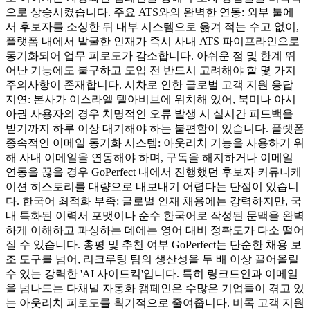
으로 상승시켰습니다. 주요 ATS와의 완벽한 연동: 외부 툴에
서 후보자를 소싱한 뒤 내부 시스템으로 옮겨 적는 수고 없이,
플랫폼 내에서 발굴한 인재가 즉시 사내 ATS 파이프라인으로
동기화되어 업무 피로도가 감소합니다. 아쉬운 점 및 한계 뛰
어난 기능에도 불구하고 도입 전 반드시 고려해야 할 몇 가지
주의사항이 존재합니다. 시차로 인한 글로벌 고객 지원 응답
지연: 본사가 이스라엘 텔아비브에 위치해 있어, 북미나 아시
아권 사용자의 경우 치명적인 오류 발생 시 실시간 피드백을
받기까지 하루 이상 대기해야 하는 불편함이 있습니다. 플랫폼
종속적인 이메일 동기화 시스템: 아웃리치 기능을 사용하기 위
해 사내 이메일을 연동해야 하며, 구독을 해지하거나 이메일
연동을 끊을 경우 GoPerfect 내에서 진행했던 후보자 커뮤니케
이션 히스토리를 대량으로 내보내기 어렵다는 단점이 있습니
다. 한국어 최적화 부족: 글로벌 인재 채용에는 강력하지만, 국
내 특화된 이력서 포맷이나 순수 한국어로 작성된 문맥을 완벽
하게 이해하고 파싱하는 데에는 영어 대비 정확도가 다소 떨어
질 수 있습니다. 총평 및 추천 여부 GoPerfect는 단순한 채용 보
조 도구를 넘어, 리크루팅 팀의 생산성을 두 배 이상 끌어올릴
수 있는 강력한 'AI 사이드킥'입니다. 특히 링크드인과 이메일
을 넘나드는 다채널 자동화 캠페인은 수많은 기업들이 겪고 있
는 아웃리치 피로도를 획기적으로 줄여줍니다. 비록 고객 지원