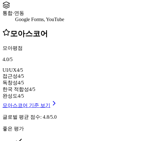
통합·연동
Google Forms, YouTube
모아스코어
모아평점
4.0
/
5
UI/UX
4
/5
접근성
4
/5
독창성
4
/5
한국 적합성
4
/5
완성도
4
/5
모아스코어 기준 보기
글로벌 평균 점수
:
4.8/5.0
좋은 평가