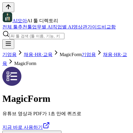
AI모아
AI 툴 디렉토리
전체 툴
추천툴
업무별 AI
직업별 AI
영상관
가이드
비교함
기업용
채용·HR·교육
MagicForm
기업용
채용·HR·교
육
MagicForm
MagicForm
유튜브 영상과 PDF가 1초 만에 퀴즈로
지금 바로 사용하기