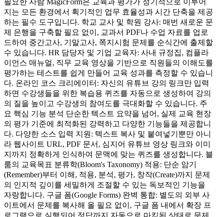
필요한 사람 MagicForm은 교육과 평가가 정기적으로 이루어
지는 모든 환경에서 획기적인 업무 효율성과 시간 단축을 제공
하는 필수 도구입니다. 학교 교사 및 학원 강사: 매번 새로운 문
제 은행을 구축할 필요 없이, 교과서 PDF나 수업 자료를 업로
드하여 중간고사, 기말고사, 쪽지시험 문제를 순식간에 출제할
수 있습니다. HR 담당자 및 기업 교육자: 사내 규정집, 컴플라
이언스 매뉴얼, 직무 교육 영상을 기반으로 직원들의 이해도를
평가하는 테스트를 쉽게 만들어 교육 성과를 측정할 수 있습니
다. 온라인 코스 크리에이터: 자신의 유튜브 강의 링크만 입력
하면 수강생들을 위한 복습용 퀴즈를 자동으로 생성하여 강의
의 질을 높이고 수강생의 참여도를 극대화할 수 있습니다. 주
요 핵심 기능 분석 단순한 텍스트 요약을 넘어, 실제 교육 현장
의 평가 기준에 최적화된 강력하고 다양한 기능들을 제공합니
다. 다양한 소스 입력 지원: 텍스트 복사 및 붙여넣기뿐만 아니
라 웹사이트 URL, PDF 문서, 심지어 유튜브 영상 링크와 이미
지까지 정확하게 인식하여 문맥에 맞는 퀴즈를 생성합니다. 블
룸의 교육목표 분류학(Bloom's Taxonomy) 적용: 단순 암기
(Remember)부터 이해, 적용, 분석, 평가, 창작(Create)까지 문제
의 인지적 깊이를 세밀하게 조절할 수 있는 독보적인 기능을
자랑합니다. 구글 폼(Google Forms) 완벽 통합: 별도의 외부 사
이트에서 문제를 복사해 올 필요 없이, 구글 폼 내에서 확장 프
로그램으로 실행되어 정답까지 자동으로 마킹된 상태로 문제