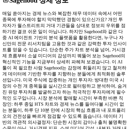
Sagehood
상세 정보
매일 쏟아지는 경제 뉴스와 복잡한 재무 데이터 속에서 어떤
종목에 투자해야 할지 막막했던 경험이 있으신가요? 개인 투
자자가 월스트리트의 거대 기관들을 상대로 정보의 우위를 점
하기란 결코 쉬운 일이 아닙니다. 하지만 Sagehood와 같은 다
중 AI 에이전트 기반의 분석 플랫폼을 활용한다면, 누구나 자
신만의 전문 리서치팀을 고용한 것과 같은 강력한 투자 인사이
트를 얻을 수 있습니다. 단순한 주가 차트 분석을 넘어, 거시경
제 흐름부터 소셜 미디어의 감성까지 꿰뚫어 보는 Sagehood의
혁신적인 기능을 지금부터 상세히 파헤쳐 보겠습니다. 이 AI
툴이 꼭 필요한 사람 Sagehood는 감정에 휘둘리지 않고 철저하
게 데이터에 기반한 투자를 지향하는 분들에게 최적화된 솔루
션입니다. 미국 주식에 집중하는 개인 투자자: 방대한 미국 시
장의 수천 개 종목들을 실시간으로 필터링하고 분석하여, 숨겨
진 유망 투자처를 발굴하고자 하는 적극적인 투자자에게 필수
적인 도구입니다. 시장 분석에 할애할 시간이 부족한 바쁜 직
장인: 하루 종일 HTS 차트와 경제 뉴스를 들여다볼 시간이 없
는 분들이, 하루 단 10분 만에 시장의 핵심 흐름과 내 포트폴리
오의 건전성을 빠르게 점검할 수 있도록 돕습니다. 데이터 기
반의 객관적 의사결정자: 단순한 시장의 감이나 출처 불명확한
소문이 아닌, 거시경제 지표, 소셜 미디어 감성, 내부자 거래 내