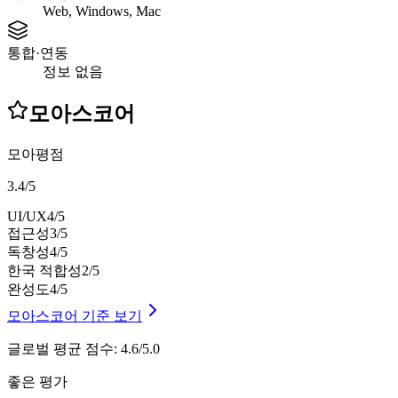
Web, Windows, Mac
통합·연동
정보 없음
모아스코어
모아평점
3.4
/
5
UI/UX
4
/5
접근성
3
/5
독창성
4
/5
한국 적합성
2
/5
완성도
4
/5
모아스코어 기준 보기
글로벌 평균 점수
:
4.6/5.0
좋은 평가