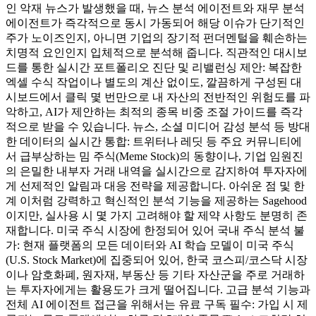
인 악재 뉴스가 발생했을 때, 뉴스 분석 에이전트와 재무 분석
에이전트가 즉각적으로 동시 가동되어 해당 이슈가 단기적인
주가 노이즈인지, 아니면 기업의 장기적 펀더멘털을 훼손하는
치명적 요인인지 입체적으로 분석해 줍니다. 직관적인 대시보
드를 통한 실시간 포트폴리오 진단 및 리밸런싱 제안: 복잡한
엑셀 수식 작업이나 별도의 계산 없이도, 깔끔하게 구성된 대
시보드에서 클릭 몇 번만으로 내 자산의 전반적인 위험도를 파
악하고, AI가 제안하는 최적의 종목 비중 조절 가이드를 즉각
적으로 받을 수 있습니다. 뉴스, 소셜 미디어 감성 분석 등 방대
한 데이터의 실시간 통합: 트위터나 레딧 등 주요 커뮤니티에
서 급부상하는 밈 주식(Meme Stock)의 동향이나, 기업 임원진
의 은밀한 내부자 거래 내역을 실시간으로 감지하여 투자자에
게 선제적인 알림과 대응 전략을 제공합니다. 아쉬운 점 및 한
계 이처럼 강력하고 혁신적인 분석 기능을 제공하는 Sagehood
이지만, 실사용 시 몇 가지 고려해야 할 제약 사항도 분명히 존
재합니다. 미국 주식 시장에 한정되어 있어 국내 주식 분석 불
가: 현재 플랫폼의 모든 데이터와 AI 학습 모델이 미국 주식
(U.S. Stock Market)에 집중되어 있어, 한국 코스피/코스닥 시장
이나 암호화폐, 원자재, 부동산 등 기타 자산군을 주로 거래하
는 투자자에게는 활용도가 크게 떨어집니다. 고급 분석 기능과
전체 AI 에이전트 접근을 위해서는 유료 구독 필수: 가입 시 제