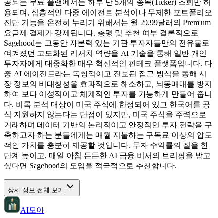
공되는 무료 플랜에서는 하루 단 5개의 종목(Ticker) 조회만 허
용되며, 심층적인 다중 에이전트 분석이나 무제한 포트폴리오
진단 기능을 온전히 누리기 위해서는 월 29.99달러의 Premium
요금제 결제가 강제됩니다. 총평 및 추천 여부 결론적으로
Sagehood는 그동안 자본력 있는 기관 투자자들만의 전유물로
여겨졌던 고도화된 리서치 역량을 AI 기술을 통해 일반 개인
투자자에게 대중화한 매우 혁신적인 핀테크 플랫폼입니다. 다
중 AI 에이전트라는 독창적이고 진보된 접근 방식을 통해 시
장 정보의 비대칭성을 효과적으로 해소하고, 뇌동매매를 방지
하여 보다 이성적이고 체계적인 투자를 가능하게 만들어 줍니
다. 비록 분석 대상이 미국 주식에 한정되어 있고 한국어를 공
식 지원하지 않는다는 단점이 있지만, 미국 주식을 주력으로
거래하며 데이터 기반의 논리적이고 안정적인 투자 전략을 구
축하고자 하는 분들에게는 매월 지불하는 구독료 이상의 압도
적인 가치를 충분히 제공할 것입니다. 투자 수익률의 질을 한
단계 높이고, 매일 아침 든든한 AI 금융 비서의 브리핑을 받고
싶다면 Sagehood의 도입을 적극적으로 추천합니다.
상세 정보 전체 보기
AI모아