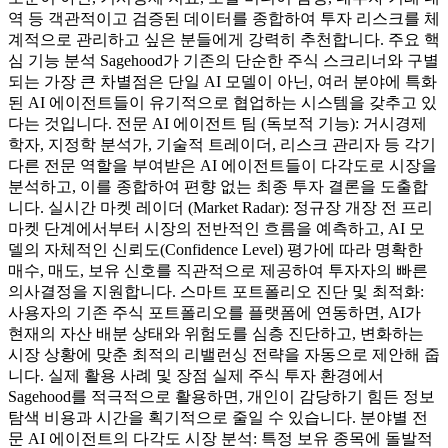
역 등 객관적이고 검증된 데이터를 종합하여 투자 리스크를 체
계적으로 관리하고 싶은 분들에게 강력히 추천합니다. 주요 핵
심 기능 분석 Sagehood가 기존의 단순한 주식 스크리너와 구별
되는 가장 큰 차별점은 단일 AI 모델이 아닌, 여러 분야에 특화
된 AI 에이전트들이 유기적으로 협업하는 시스템을 갖추고 있
다는 것입니다. 전문 AI 에이전트 팀 (독보적 기능): 거시경제
학자, 지정학 분석가, 기술적 트레이더, 리스크 관리자 등 각기
다른 전문 역할을 부여받은 AI 에이전트들이 다각도로 시장을
분석하고, 이를 종합하여 편향 없는 최종 투자 결론을 도출합
니다. 실시간 마켓 레이더 (Market Radar): 정규장 개장 전 프리
마켓 단계에서부터 시장의 전반적인 흐름을 예측하고, AI 모
델의 자체적인 신뢰도(Confidence Level) 평가에 따라 명확한
매수, 매도, 보유 신호를 직관적으로 제공하여 투자자의 빠른
의사결정을 지원합니다. 스마트 포트폴리오 진단 및 최적화:
사용자의 기존 주식 포트폴리오를 플랫폼에 연동하면, AI가
현재의 자산 배분 상태와 위험도를 심층 진단하고, 변화하는
시장 상황에 맞춘 최적의 리밸런싱 전략을 자동으로 제안해 줍
니다. 실제 활용 사례 및 장점 실제 주식 투자 환경에서
Sagehood를 적극적으로 활용하면, 개인이 감당하기 힘든 정보
탐색 비용과 시간을 획기적으로 줄일 수 있습니다. 분야별 전
문 AI 에이전트의 다각도 시장 분석: 특정 보유 종목에 돌발적