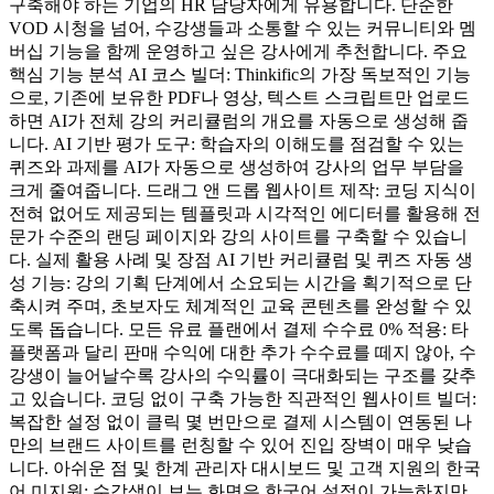
구축해야 하는 기업의 HR 담당자에게 유용합니다. 단순한
VOD 시청을 넘어, 수강생들과 소통할 수 있는 커뮤니티와 멤
버십 기능을 함께 운영하고 싶은 강사에게 추천합니다. 주요
핵심 기능 분석 AI 코스 빌더: Thinkific의 가장 독보적인 기능
으로, 기존에 보유한 PDF나 영상, 텍스트 스크립트만 업로드
하면 AI가 전체 강의 커리큘럼의 개요를 자동으로 생성해 줍
니다. AI 기반 평가 도구: 학습자의 이해도를 점검할 수 있는
퀴즈와 과제를 AI가 자동으로 생성하여 강사의 업무 부담을
크게 줄여줍니다. 드래그 앤 드롭 웹사이트 제작: 코딩 지식이
전혀 없어도 제공되는 템플릿과 시각적인 에디터를 활용해 전
문가 수준의 랜딩 페이지와 강의 사이트를 구축할 수 있습니
다. 실제 활용 사례 및 장점 AI 기반 커리큘럼 및 퀴즈 자동 생
성 기능: 강의 기획 단계에서 소요되는 시간을 획기적으로 단
축시켜 주며, 초보자도 체계적인 교육 콘텐츠를 완성할 수 있
도록 돕습니다. 모든 유료 플랜에서 결제 수수료 0% 적용: 타
플랫폼과 달리 판매 수익에 대한 추가 수수료를 떼지 않아, 수
강생이 늘어날수록 강사의 수익률이 극대화되는 구조를 갖추
고 있습니다. 코딩 없이 구축 가능한 직관적인 웹사이트 빌더:
복잡한 설정 없이 클릭 몇 번만으로 결제 시스템이 연동된 나
만의 브랜드 사이트를 런칭할 수 있어 진입 장벽이 매우 낮습
니다. 아쉬운 점 및 한계 관리자 대시보드 및 고객 지원의 한국
어 미지원: 수강생이 보는 화면은 한국어 설정이 가능하지만,